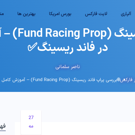
آلپاری
لایت فارکس
بورس امریکا
بهترین ها
متا
🌐بررسی پر
در فاند ریسینگ✅
ناصر سلمانی
 فارکس
🌐بررسی پراپ فاند ریسینگ (Fund Racing Prop) – آموزش کامل + قوانین در فاند ریسینگ✅
27
فه
مه