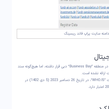
دامنه سایت پراپ فاند ریسینگ
یتال
طبق اطلاعات منتشرشده، دفتر اداری “FundRacing” در منطقه “Business Bay” دبی قرار داشته، اما هیچ‌گونه سند
ارائه نشده است.