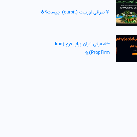
🎯صرافی اوربیت (ourbit) چیست؟🌟
🔦معرفی ایران پراپ فرم (Iran
PropFirm)🛸