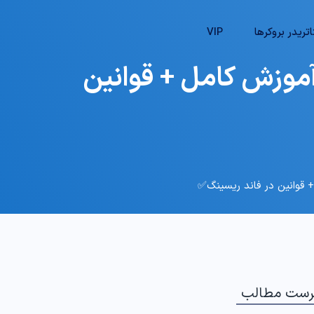
تریدر بروکرها
VIP
اپ فاند ریسینگ (Fund Racing Prop) – آموزش کامل + قوانین
رست مطالب