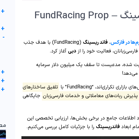
+
معرفی پراپ فاند ریسینگ – FundRacing Prop
+
-
م‌ها در فارکس
،
فاند ریسینگ
(FundRacing) با هدف جذب
فارسی‌زبانان، فعالیت خود را از
دبی
آغاز کرد.
نطقه “Business Bay” دبی مدیریت شده، مدعیست تا سقف یک میلیون دلار سرمایه
+
 می‌دهد!
+
 تکراری‌اند، “FundRacing” با
تلفیق ساختارهای
+
 پذیرش ربات‌های معاملاتی و خدمات فارسی‌زبان
جایگاهی
نبود اطلاعات جامع در برخی بخش‌ها، ارزیابی تخصصی این
مط
ام ابعاد
فاندریسینگ
را با جزئیات کامل بررسی می‌کنیم.