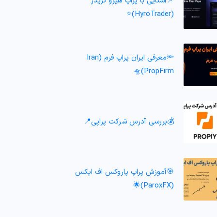
📌آشنایی با پراپ هیرو تریدر
(HyroTrader)⭐️
🔦معرفی ایران پراپ فرم (Iran
PropFirm)🛸
💰بررسی آدرس شرکت پراپی📍
🎯آموزش پراپ پاروکس اف ایکس
(ParoxFX)🌟