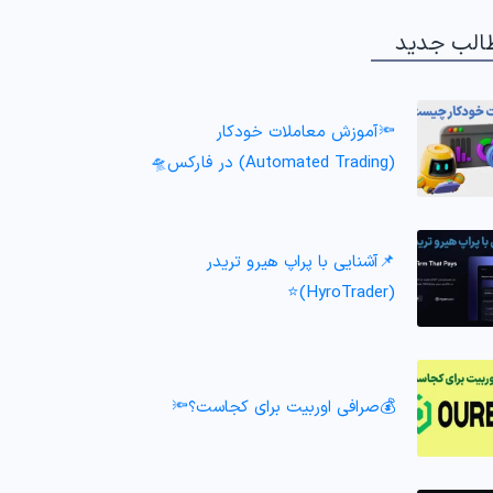
الب جدید
🔦آموزش معاملات خودکار
(Automated Trading) در فارکس🛸
📌آشنایی با پراپ هیرو تریدر
(HyroTrader)⭐️
💰صرافی اوربیت برای کجاست؟🔦