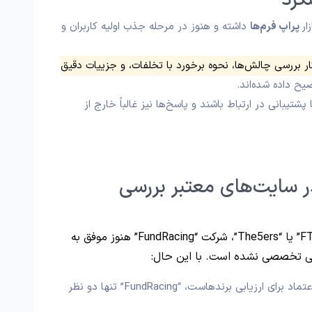
کرد
پراپ فرم‌ها
داشته و هنوز در مرحله جذب اولیه کاربران و
 بررسی چالش‌ها، نحوه برخورد با تخلفات، و جزییات دقیق
ح داده شده‌اند.
شتیبانی در ارتباط باشند و پاسخ‌ها نیز غالباً خارج از
 و امتیاز FundRacing در سایت‌های معتبر بررسی
در مقایسه با پراپ‌فرم‌های باسابقه‌ای مانند “FTMO” یا “The5ers”، شرکت “FundRacing” هنوز موفق به
رسی تخصصی نشده است. با این حال:
در سایت “TrustPilot” که یکی از منابع قابل‌اعتماد برای ارزیابی برندهاست، “FundRacing” تنها دو نظر