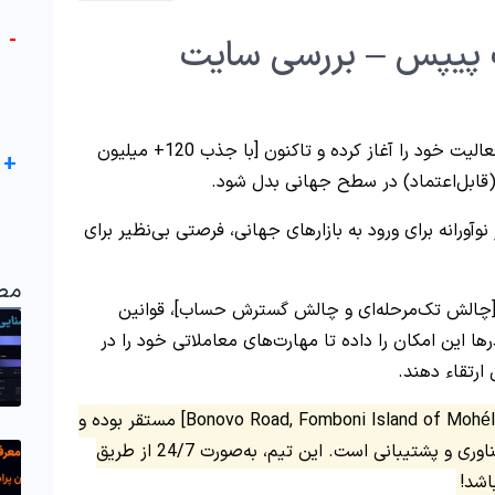
-
 پیپس – بررسی سایت
، از سال 2023 فعالیت خود را آغاز کرده و تاکنون [با جذب 120+ میلیون
+
ر (قابل‌اعتماد) در سطح جهانی بدل شود.
نوآورانه برای ورود به بازارهای جهانی، فرصتی بی‌نظیر برای
مط
[چالش تک‌مرحله‌ای و چالش گسترش حساب]، قوانین
اولیه تا سقف 100,000$، به تریدرها این امکان را داده تا مهارت‌های معاملاتی خود را در
ارتقاء دهند.
دفتر رسمی فاندینگ پیپس در اروپا [Bonovo Road, Fomboni Island of Mohéli, Comoros] مستقر بوده و
تیم تخصصی آن شامل کارشناسان حوزه مالی، فناوری و پشتیبانی است. این تیم، به‌صورت 24/7 از طریق
اشد!