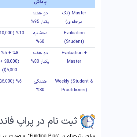
پاداش
Master (تک
دو هفته
–
مرحله‌ای)
یکبار 95%
Evaluation
سه‌شنبه
%10 ($10,000)
60%
(Student)
Evaluation +
دو هفته
%8 + %5
Master
یکبار 80%
($8,000 +
$5,000)
Weekly (Student &
هفتگی
%6 ($6,000)
80%
Practitioner)
ثبت نام در پراپ فان
مراحل ثبت‌نام در “Funding Pips” به صورت زیر است.