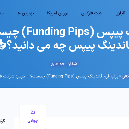
رها
بهترین ها
بورس امریکا
لایت فارکس
آلپاری
؟ – درباره شرکت
فاندینگ پیپس چه می دانید؟
اشکان جواهری
❇️پراپ فرم فاندینگ پیپس (Funding Pips) چیست؟ – درباره شرکت فاندینگ پیپس چه می دانید؟📥
آمو
23
لب
جولای