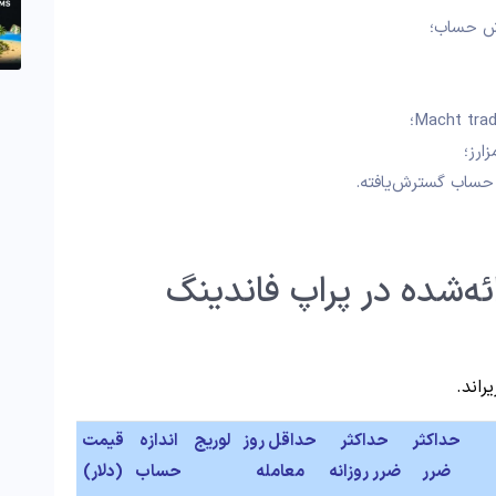
ش حساب؛
ارز؛
ه‌شده در پراپ فاندینگ
راند.
حداکثر
حداکثر
حداقل روز
لوریج
اندازه
قیمت
ضرر
ضرر روزانه
معامله
حساب
(دلار)