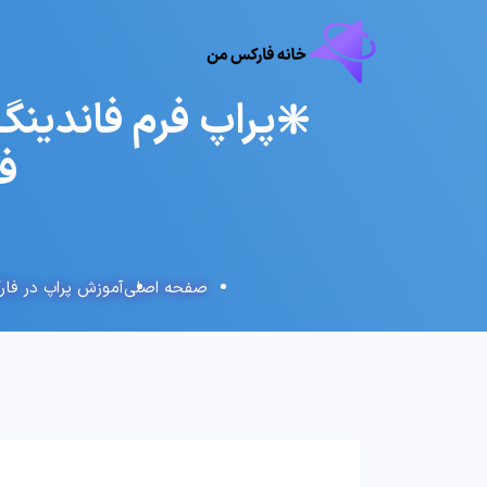

زش پراپ در فارکس
صفحه اصلی