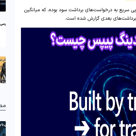
Funding P”، زمان پاسخگویی سریع به درخواست‌های برداشت سود بوده، که میانگین
مط