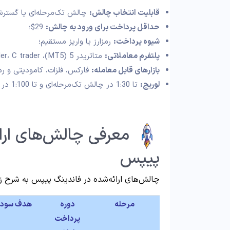
قابلیت انتخاب چالش
:
چالش تک‌مرحله‌ای یا گستر
حداقل پرداخت برای ورود به چالش
:
29$؛
شیوه پرداخت
:
رمزارز یا واریز مستقیم؛
پلتفرم معاملاتی
:
متاتریدر 5 (MT5)، Macht trader، C trader؛
بازارهای قابل معامله
:
فارکس، فلزات، کامودیتی و رمز
لوریج
:
تا 1:30 در چالش تک‌مرحله‌ای و تا 1:100 در حساب گسترش‌یافته.
معرفی چالش‌های ارائ
پیپس
چالش‌های ارائه‌شده در فاندینگ پیپس به شرح زی
مرحله
دوره
هدف سود
پرداخت