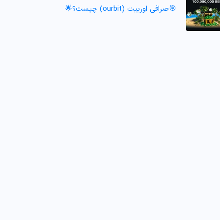
🎯صرافی اوربیت (ourbit) چیست؟🌟