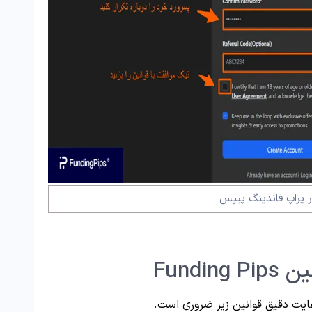
ر پراپ فاندینگ پیپس
Fund