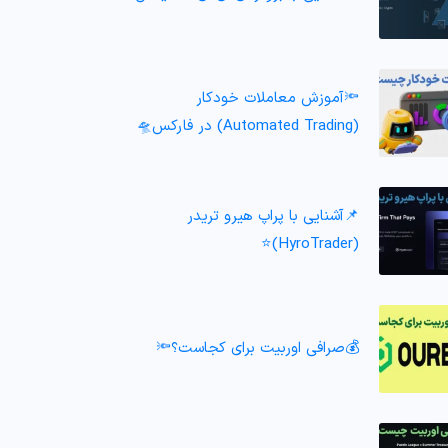
🔦آموزش معاملات خودکار
(Automated Trading) در فارکس🛸
📌آشنایی با پراپ هیرو تریدر
(HyroTrader)⭐️
💰صرافی اوربیت برای کجاست؟🔦