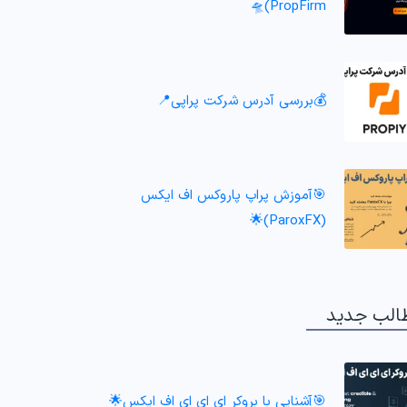
PropFirm)🛸
💰بررسی آدرس شرکت پراپی📍
🎯آموزش پراپ پاروکس اف ایکس
(ParoxFX)🌟
الب جدید
🎯آشنایی با بروکر ای ای ای اف ایکس🌟