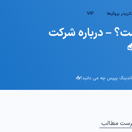
تریدر بروکرها
VIP
ینگ پیپس (Funding Pips) چیست؟ – درباره شرکت
رست مطالب