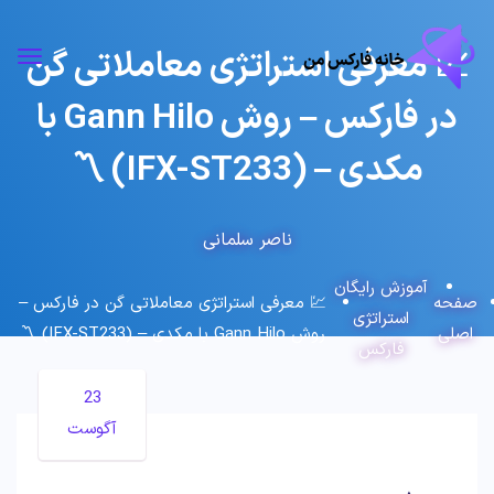
💹 معرفی استراتژی معاملاتی گن
در فارکس – روش Gann Hilo با
مکدی – (IFX-ST233) 〽️
ناصر سلمانی
آموزش رایگان
صفحه
💹 معرفی استراتژی معاملاتی گن در فارکس –
استراتژی
اصلی
روش Gann Hilo با مکدی – (IFX-ST233) 〽️
فارکس
23
آگوست