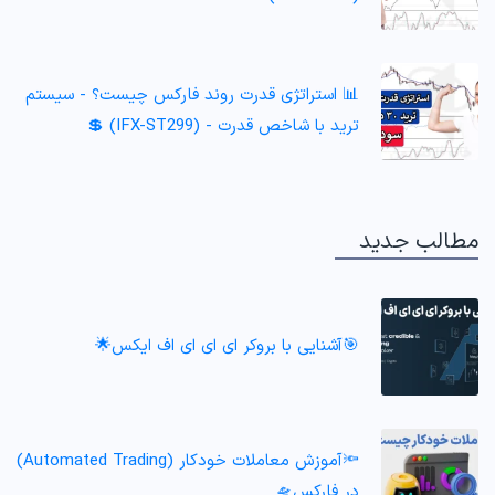
📊 استراتژی قدرت روند فارکس چیست؟ - سیستم
ترید با شاخص قدرت - (IFX-ST299) 💲
مطالب جدید
🎯آشنایی با بروکر ای ای ای اف ایکس🌟
🔦آموزش معاملات خودکار (Automated Trading)
در فارکس🛸