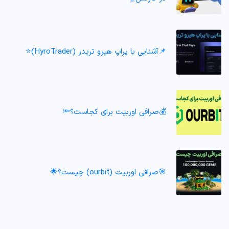
📌آشنایی با پراپ هیرو تریدر (HyroTrader)⭐️
💰صرافی اوربیت برای کجاست؟🔦
🎯صرافی اوربیت (ourbit) چیست؟🌟