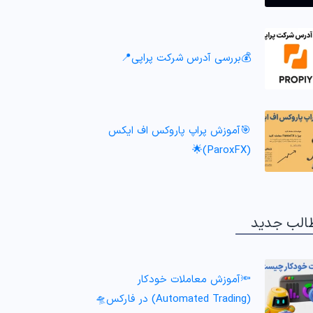
💰بررسی آدرس شرکت پراپی📍
🎯آموزش پراپ پاروکس اف ایکس
(ParoxFX)🌟
الب جدید
🔦آموزش معاملات خودکار
(Automated Trading) در فارکس🛸