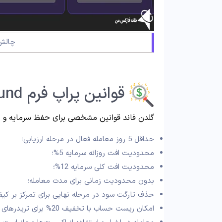
چالش 
قوانین پراپ فرم Golden Fund
گلدن فاند قوانین مشخصی برای حفظ سرمایه و م
حداقل 5 روز معامله فعال در مرحله ارزیابی؛
محدودیت افت روزانه سرمایه 5%؛
محدودیت افت کلی سرمایه 12%؛
بدون محدودیت زمانی برای مدت معامله؛
حذف تارگت سود در مرحله نهایی برای تمرکز بر کی
امکان ریست حساب با تخفیف 20% برای تریدرهای برتر؛