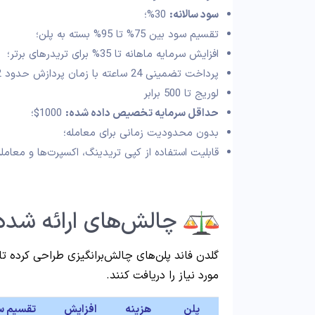
سود سالانه:
30%؛
تقسیم سود بین 75% تا 95% بسته به پلن؛
افزایش سرمایه ماهانه تا 35% برای تریدرهای برتر؛
پرداخت تضمینی 24 ساعته با زمان پردازش حدود 2 ساعت
لوریج تا 500 برابر
حداقل سرمایه تخصیص داده شده:
1000$؛
بدون محدودیت زمانی برای معامله؛
قابلیت استفاده از کپی تریدینگ، اکسپرت‌ها و معامله 
چالش‌های ارائه شده 
گلدن فاند پلن‌های چالش‌برانگیزی طراحی کرده تا
مورد نیاز را دریافت کنند.
پلن
هزینه
افزایش
تقسیم س