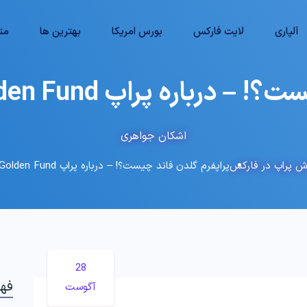
آلپاری
لایت فارکس
بورس امریکا
بهترین ها
متا
 پراپ Golden Fund چه می‌دانید؟💸
اشکان جواهری
ش پراپ در فارکس
پراپفرم گلدن فاند چیست؟! – درباره پراپ Golden Fund چه می‌دانید؟💸
28
فه
آگوست