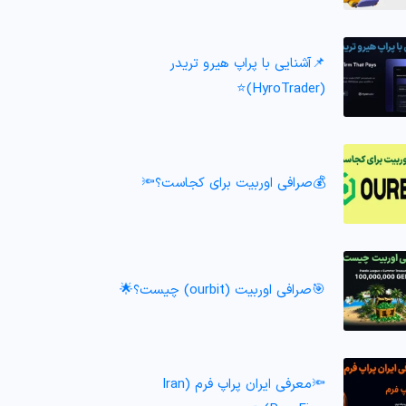
📌آشنایی با پراپ هیرو تریدر
(HyroTrader)⭐️
💰صرافی اوربیت برای کجاست؟🔦
🎯صرافی اوربیت (ourbit) چیست؟🌟
🔦معرفی ایران پراپ فرم (Iran