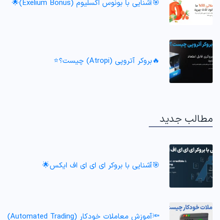
🎯آشنایی با بونوس اکسلیوم (Exelium Bonus)🌟
🔥بروکر آتروپی (Atropi) چیست؟⭐️
مطالب جدید
🎯آشنایی با بروکر ای ای ای اف ایکس🌟
🔦آموزش معاملات خودکار (Automated Trading)