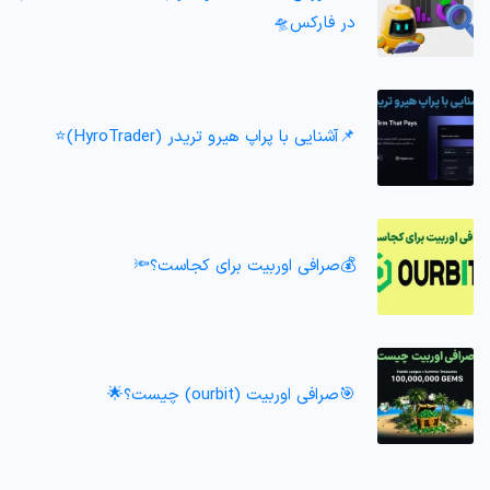
در فارکس🛸
📌آشنایی با پراپ هیرو تریدر (HyroTrader)⭐️
💰صرافی اوربیت برای کجاست؟🔦
🎯صرافی اوربیت (ourbit) چیست؟🌟