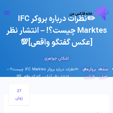
✏️نظرات درباره بروکر IFC
Marktes چیست؟! – انتشار نظر
[عکس گفتگو واقعی]💯
اشکان جواهری
صفحه
بروکرهای
✏️نظرات درباره بروکر IFC Marktes چیست؟! –
اصلی
فارکس
انتشار نظر [عکس گفتگو واقعی]💯
27
ژوئن