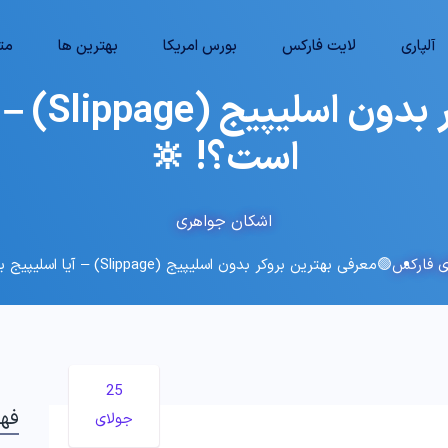
آلپاری
لایت فارکس
بورس امریکا
بهترین ها
متا
🟢معرفی ب
است؟! 🔆
اشکان جواهری
ی فارکس
🟢معرفی بهترین بروکر بدون اسلیپیج (Slippage) – آیا اسلیپیج بروکر مهم است؟! 🔆
25
فه
جولای