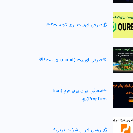
💰صرافی اوربیت برای کجاست؟🔦
🎯صرافی اوربیت (ourbit) چیست؟🌟
🔦معرفی ایران پراپ فرم (Iran
PropFirm)🛸
💰بررسی آدرس شرکت پراپی📍