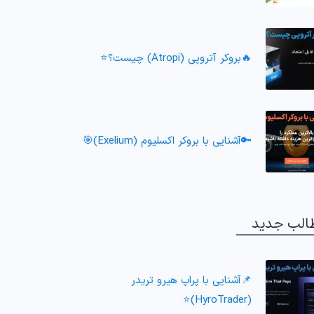
🔥بروکر آتروپی (Atropi) چیست؟⭐️
🔑آشنایی با بروکر اکسلیوم (Exelium)🎯
الب جدید
📌آشنایی با پراپ هیرو تریدر
(HyroTrader)⭐️