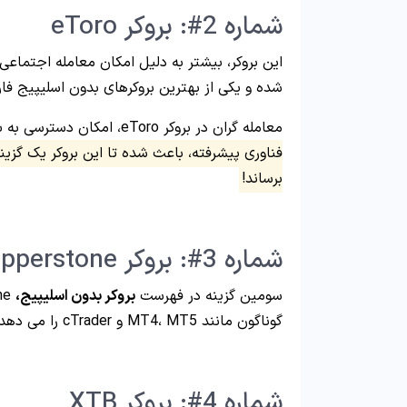
شماره 2#: بروکر eToro
شده و یکی از بهترین بروکرهای بدون اسلیپیج ف
معامله گران در بروکر eToro، امکان دسترسی به بیش از 2000 نوع دارایی مختلف را دارند.
فناوری پیشرفته، باعث شده تا این بروکر یک گزین
برساند!
شماره 3#: بروکر Pepperstone
سومین گزینه در فهرست
بروکر بدون اسلیپیج،
گوناگون مانند MT4، MT5 و cTrader را می دهد.
شماره 4#: بروکر XTB