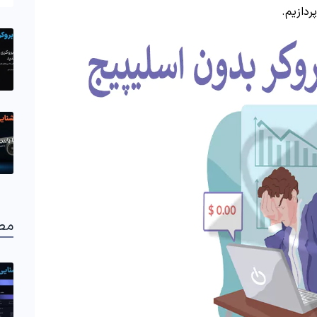
دازیم.
مط