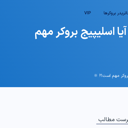
تریدر بروکرها
VIP
هترین بروکر بدون اسلیپیج (Slippage) – آیا اسلیپیج بروکر مهم
رست مطالب