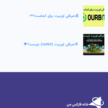
💰صرافی اوربیت برای کجاست؟🔦
🎯صرافی اوربیت (ourbit) چیست؟🌟