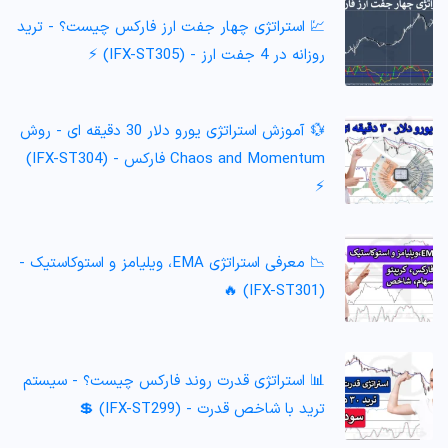
💹 استراتژی چهار جفت ارز فارکس چیست؟ - ترید
روزانه در 4 جفت ارز - (IFX-ST305) ⚡️
💱 آموزش استراتژی یورو دلار 30 دقیقه ای - روش
Chaos and Momentum فارکس - (IFX-ST304)
⚡️
📉 معرفی استراتژی EMA، ویلیامز و استوکاستیک -
(IFX-ST301) 🔥
📊 استراتژی قدرت روند فارکس چیست؟ - سیستم
ترید با شاخص قدرت - (IFX-ST299) 💲