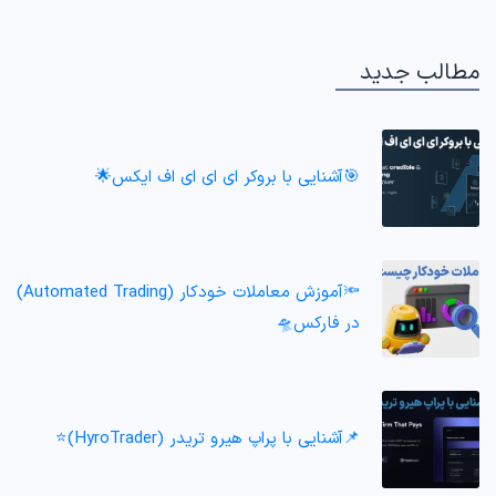
مطالب جدید
🎯آشنایی با بروکر ای ای ای اف ایکس🌟
🔦آموزش معاملات خودکار (Automated Trading)
در فارکس🛸
📌آشنایی با پراپ هیرو تریدر (HyroTrader)⭐️