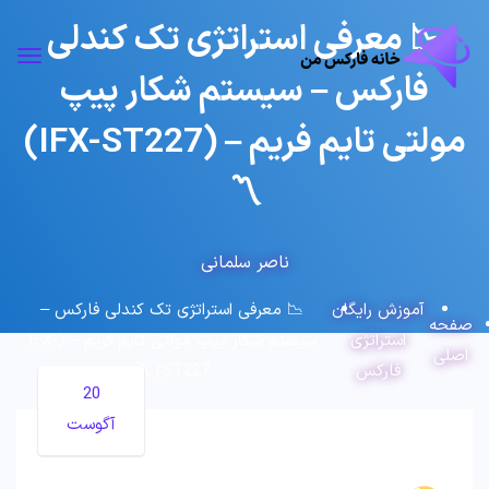
📉 معرفی استراتژی تک کندلی
فارکس – سیستم شکار پیپ
مولتی تایم فریم – (IFX-ST227)
〽️
ناصر سلمانی
آموزش رایگان
📉 معرفی استراتژی تک کندلی فارکس –
صفحه
استراتژی
سیستم شکار پیپ مولتی تایم فریم – (IFX-
اصلی
فارکس
ST227) 〽️
20
آگوست