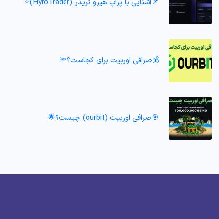
📌آشنایی با پراپ هیرو تریدر (HyroTrader)⭐️
💰صرافی اوربیت برای کجاست؟🔦
🎯صرافی اوربیت (ourbit) چیست؟🌟