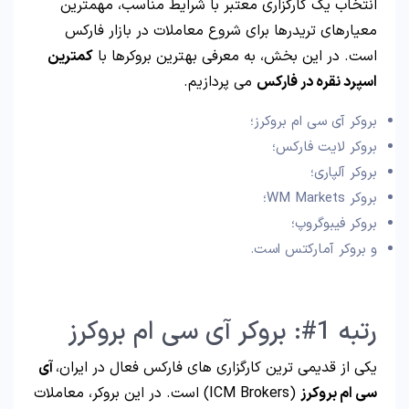
انتخاب یک کارگزاری معتبر با شرایط مناسب، مهمترین
معیارهای تریدرها برای شروع معاملات در بازار فارکس
است. در این بخش، به معرفی بهترین بروکرها با
کمترین
اسپرد نقره در فارکس
می پردازیم.
بروکر آی سی ام بروکرز؛
بروکر لایت فارکس؛
بروکر آلپاری؛
بروکر WM Markets؛
بروکر فیبوگروپ؛
و بروکر آمارکتس است.
رتبه 1#: بروکر آی سی ام بروکرز
یکی از قدیمی ترین کارگزاری های فارکس فعال در ایران،
آی
سی ام بروکرز
(ICM Brokers) است. در این بروکر، معاملات