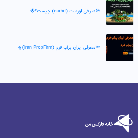
🎯صرافی اوربیت (ourbit) چیست؟🌟
🔦معرفی ایران پراپ فرم (Iran PropFirm)🛸