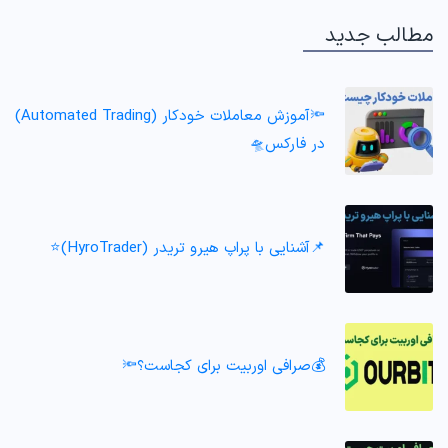
مطالب جدید
🔦آموزش معاملات خودکار (Automated Trading)
در فارکس🛸
📌آشنایی با پراپ هیرو تریدر (HyroTrader)⭐️
💰صرافی اوربیت برای کجاست؟🔦