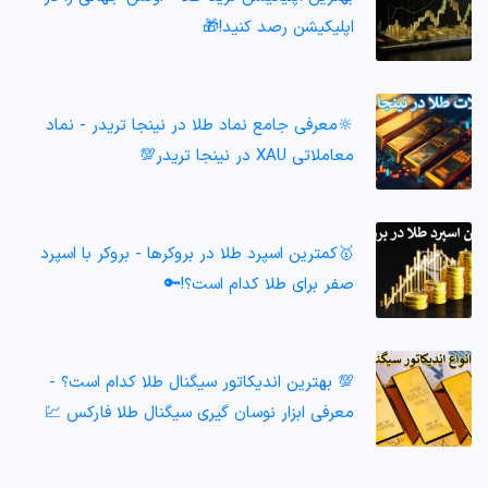
اپلیکیشن رصد کنید!🎁
🔆معرفی جامع نماد طلا در نینجا تریدر - نماد
معاملاتی XAU در نینجا تریدر💯
🥇کمترین اسپرد طلا در بروکرها - بروکر با اسپرد
صفر برای طلا کدام است؟!🔑
💯 بهترین اندیکاتور سیگنال طلا کدام است؟ -
معرفی ابزار نوسان گیری سیگنال طلا فارکس 💹