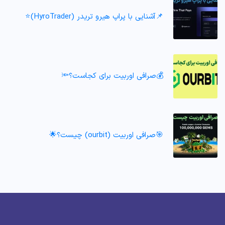
📌آشنایی با پراپ هیرو تریدر (HyroTrader)⭐️
💰صرافی اوربیت برای کجاست؟🔦
🎯صرافی اوربیت (ourbit) چیست؟🌟