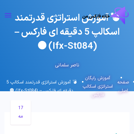
💣 آموزش استراتژی قدرتمند
اسکالپ 5 دقیقه ای فارکس –
(Ifx-St084) 🟠
ناصر سلمانی
آموزش رایگان
صفحه
💣 آموزش استراتژی قدرتمند اسکالپ 5
استراتژی اسکالپ
اصلی
دقیقه ای فارکس – (Ifx-St084) 🟠
فارکس
17
مه