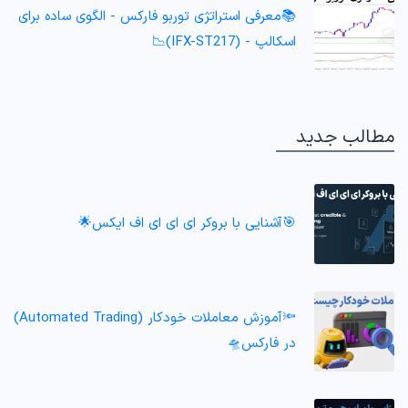
📚معرفی استراتژی توربو فارکس - الگوی ساده برای
اسکالپ - (IFX-ST217)📉
مطالب جدید
🎯آشنایی با بروکر ای ای ای اف ایکس🌟
🔦آموزش معاملات خودکار (Automated Trading)
در فارکس🛸