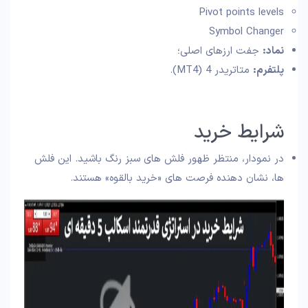
Pivot points levels
Symbol Changer
نماد:
جفت ارزهای اصلی؛
پلتفرم:
متاتریدر 4 (MT4).
شرایط خرید
در نمودار، منتظر ظهور فلش های سبز رنگ باشید. این فلش
ها، نشان دهنده فرصت های «خرید بالقوه» هستند.