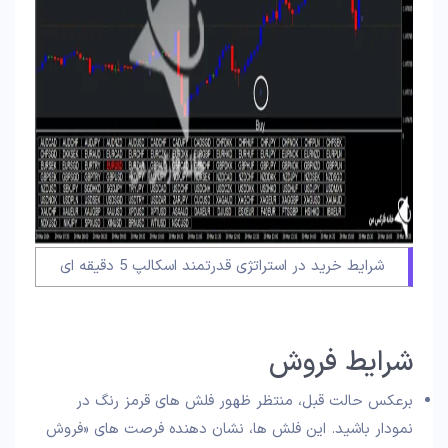
شرایط خرید در استراتژی قدرتمند اسکالپ 5 دقیقه ای
شرایط فروش
برعکس حالت قبل، منتظر ظهور فلش های قرمز رنگ در
نمودار باشید. این فلش ها، نشان دهنده فرصت های «فروش