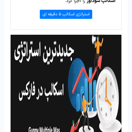
اسکالپ سودآور
را اجرا کرد.
استراتژی اسکالپ ۵ دقیقه ای