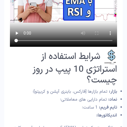
شرایط استفاده از
استراتژی 10 پیپ در روز
چیست؟
بازار:
تمام بازارها [فارکس، باینری آپشن و کریپتو]؛
نماد:
تمام دارایی های معاملاتی؛
تایم فریم:
1 ساعت؛
اندیکاتورها: