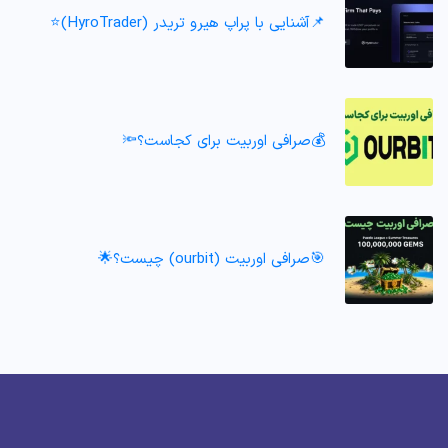
📌آشنایی با پراپ هیرو تریدر (HyroTrader)⭐️
💰صرافی اوربیت برای کجاست؟🔦
🎯صرافی اوربیت (ourbit) چیست؟🌟