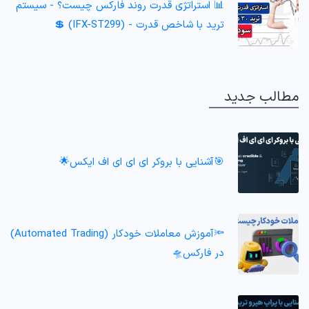
📊 استراتژی قدرت روند فارکس چیست؟ - سیستم
ترید با شاخص قدرت - (IFX-ST299) 💲
مطالب جدید
🎯آشنایی با بروکر ای ای ای اف ایکس🌟
🔦آموزش معاملات خودکار (Automated Trading)
در فارکس🛸