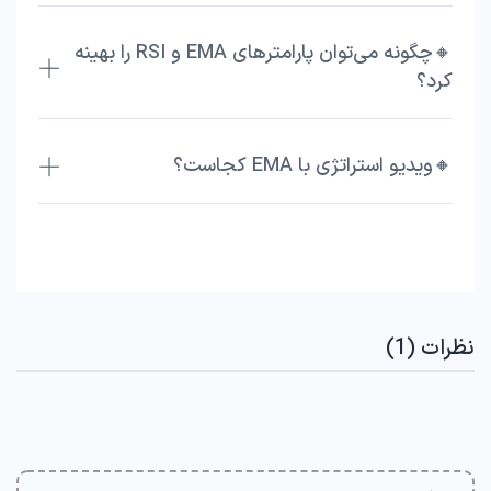
🔸چگونه می‌توان پارامترهای EMA و RSI را بهینه
کرد؟
🔸ویدیو استراتژی با EMA کجاست؟
نظرات (1)