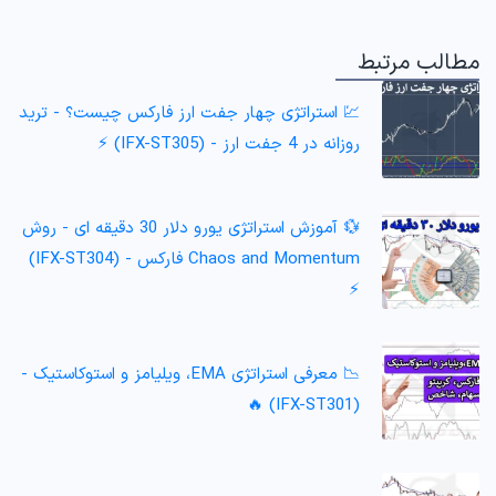
مطالب مرتبط
💹 استراتژی چهار جفت ارز فارکس چیست؟ - ترید
روزانه در 4 جفت ارز - (IFX-ST305) ⚡️
💱 آموزش استراتژی یورو دلار 30 دقیقه ای - روش
Chaos and Momentum فارکس - (IFX-ST304)
⚡️
📉 معرفی استراتژی EMA، ویلیامز و استوکاستیک -
(IFX-ST301) 🔥