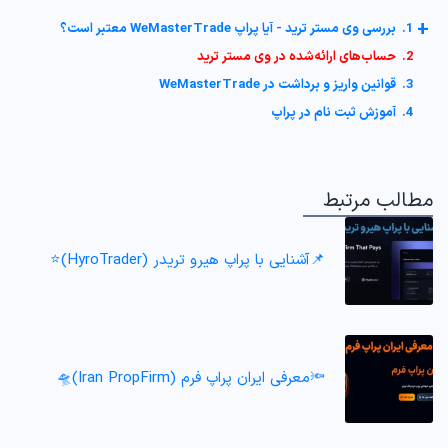
+
1. بررسی وی مستر ترید - آیا پراپ WeMasterTrade معتبر است؟
2. حساب‌های ارائه‌شده در وی مستر ترید
3. قوانین واریز و برداشت در WeMasterTrade
4. آموزش ثبت نام در پراپ
مطالب مرتبط
📌آشنایی با پراپ هیرو تریدر (HyroTrader)⭐️
🔦معرفی ایران پراپ فرم (Iran PropFirm)🛸