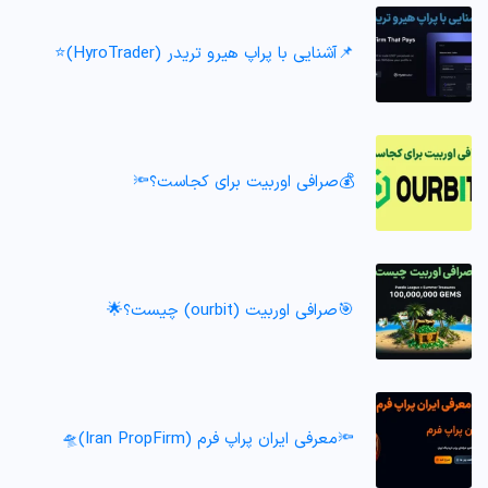
📌آشنایی با پراپ هیرو تریدر (HyroTrader)⭐️
💰صرافی اوربیت برای کجاست؟🔦
🎯صرافی اوربیت (ourbit) چیست؟🌟
🔦معرفی ایران پراپ فرم (Iran PropFirm)🛸