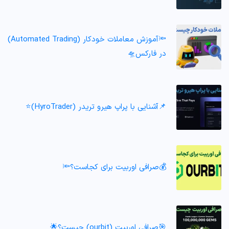
🔦آموزش معاملات خودکار (Automated Trading)
در فارکس🛸
📌آشنایی با پراپ هیرو تریدر (HyroTrader)⭐️
💰صرافی اوربیت برای کجاست؟🔦
🎯صرافی اوربیت (ourbit) چیست؟🌟