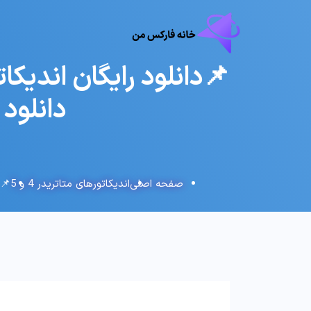
دانلود مکدی ZeroLag
صفحه اصلی
اندیکاتورهای متاتریدر 4 و 5
📌دانل