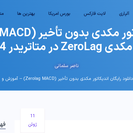
آلپاری
لایت فارکس
بورس امریکا
بهترین ها
متا
 در متاتریدر 4 و 5💰
ناصر سلمانی
ود رایگان اندیکاتور مکدی بدون تأخیر (Zerolag MACD) – آموزش و دانلود مکدی ZeroLag در متاتریدر 4 و 5💰
11
فه
ژوئن