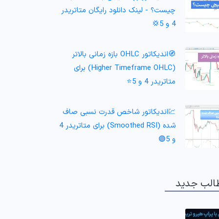
چیست؟ - لینک دانلود رایگان متاتریدر
4 و 5💢
🧭اندیکاتور OHLC بازه زمانی بالاتر
(Higher Timeframe OHLC) برای
متاتریدر 4 و 5⭐
💹اندیکاتور شاخص قدرت نسبی صاف
شده (Smoothed RSI) برای متاتریدر 4
و 5🟣
الب جدید