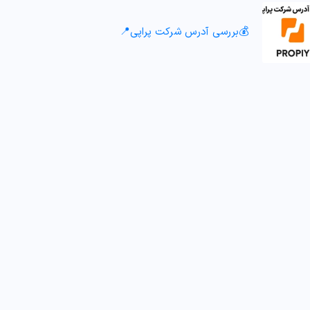
💰بررسی آدرس شرکت پراپی📍