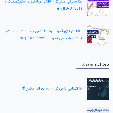
📉 معرفی استراتژی EMA، ویلیامز و استوکاستیک -
(IFX-ST301) 🔥
📊 استراتژی قدرت روند فارکس چیست؟ - سیستم
ترید با شاخص قدرت - (IFX-ST299) 💲
مطالب جدید
🎯آشنایی با بروکر ای ای ای اف ایکس🌟