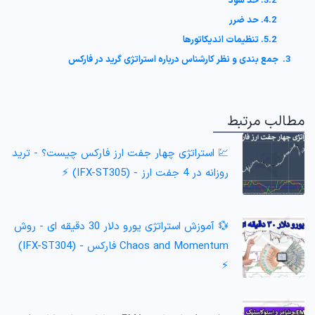
3.2. حد سود
4.2. حد ضرر
5.2. تنظیمات اندیکاتورها
3. جمع بندی و نظر کارشناس درباره استراتژی گرید در فارکس
مطالب مرتبط
💹 استراتژی چهار جفت ارز فارکس چیست؟ - ترید
روزانه در 4 جفت ارز - (IFX-ST305) ⚡️
💱 آموزش استراتژی یورو دلار 30 دقیقه ای - روش
Chaos and Momentum فارکس - (IFX-ST304)
⚡️