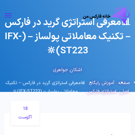
📊معرفی استراتژی گرید در فارکس
– تکنیک معاملاتی پولساز – (IFX-
ST223)🔆
اشکان جواهری
صفحه
آموزش رایگان
📊معرفی استراتژی گرید در فارکس – تکنیک
اصلی
استراتژی فارکس
معاملاتی پولساز – (IFX-ST223)🔆
18
آگوست