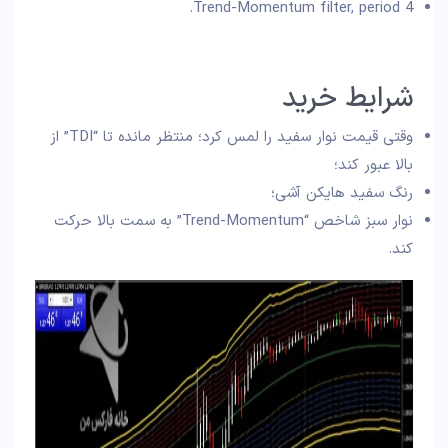
Trend-Momentum filter, period 4.
شرایط خرید
وقتی قیمت نوار سفید را لمس کرد؛ منتظر مانده تا “TDI” از
بالا عبور کند؛
رنگ سفید هایکن آشی؛
نوار سبز شاخص “Trend-Momentum” به سمت بالا حرکت
کند.