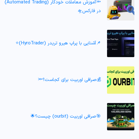
🔦آموزش معاملات خودکار (Automated Trading)
در فارکس🛸
📌آشنایی با پراپ هیرو تریدر (HyroTrader)⭐️
💰صرافی اوربیت برای کجاست؟🔦
🎯صرافی اوربیت (ourbit) چیست؟🌟