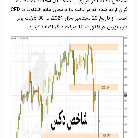
شاخص dax30 در آلپاری، با نماد “GRE40_m” به معامله
گران ارائه شده که در قالب قراردادهای مابه التفاوت یا CFD
است. از تاریخ 20 سپتامبر سال 2021، به 30 شرکت برتر
بازار بورس فرانکفورت، 10 شرکت دیگر اضافه گردید.