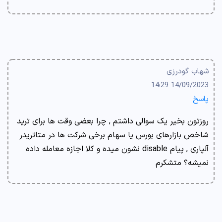
شهاب گودرزی
14/09/2023 14:29
پاسخ
روزتون بخیر یک سوالی داشتم , چرا بعضی وقت ها برای ترید
شاخص بازارهای بورس یا سهام برخی شرکت ها در متاتریدر
آلپاری , پیام disable نشون میده و کلا اجازه معامله داده
نمیشه؟ متشکرم