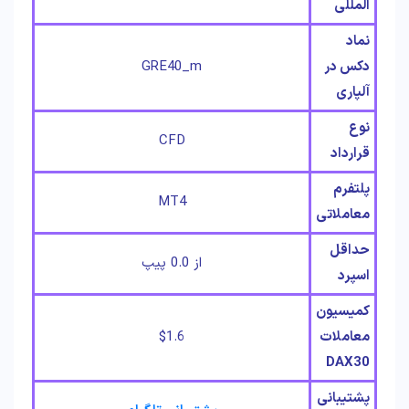
المللی
نماد
دکس در
GRE40_m
آلپاری
نوع
CFD
قرارداد
پلتفرم
MT4
معاملاتی
حداقل
از 0.0 پیپ
اسپرد
کمیسیون
معاملات
$1.6
DAX30
پشتیبانی