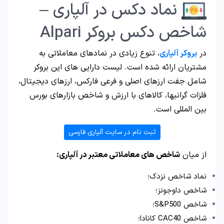
نماد دکس در آلپاری –
شاخص دکس بروکر Alpari
در
بروکر آلپاری
، تنوع زیادی در نمادهای معاملاتی به
مشتریان ارائه شده است. لیست دارایی های این بروکر
شامل جفت ارزهای اصلی و فرعی فارکس، ارزهای دیجیتال،
فلزات گرانبها، کالاهای با ارزش و شاخص بازارهای بورس
بین المللی است.
ثبت نام در سایت آلپاری فارسی
از میان
شاخص های معاملاتی معتبر در آلپاری:
نماد شاخص نزدک؛
شاخص داوجونز؛
شاخص S&P500؛
شاخص CAC40 کانادا؛