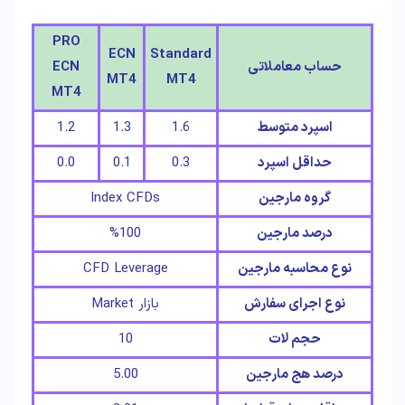
PRO
ECN
Standard
حساب معاملاتی
ECN
MT4
MT4
MT4
اسپرد متوسط
1.6
1.3
1.2
حداقل اسپرد
0.3
0.1
0.0
گروه مارجین
‎Index CFDs
درصد مارجین
%100
نوع محاسبه مارجین
CFD Leverage
نوع اجرای سفارش
بازار Market
حجم لات
10
درصد هج مارجین
5.00