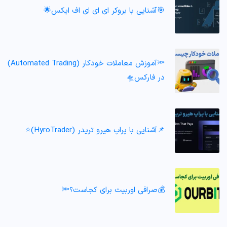
🎯آشنایی با بروکر ای ای ای اف ایکس🌟
🔦آموزش معاملات خودکار (Automated Trading)
در فارکس🛸
📌آشنایی با پراپ هیرو تریدر (HyroTrader)⭐️
💰صرافی اوربیت برای کجاست؟🔦