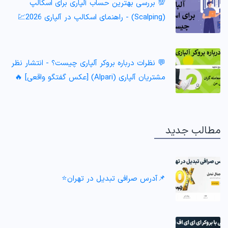
💯 بررسی بهترین حساب آلپاری برای اسکالپ
(Scalping) - راهنمای اسکالپ در آلپاری 2026💹
💬 نظرات درباره بروکر آلپاری چیست؟ - انتشار نظر
مشتریان آلپاری (Alpari) [عکس گفتگو واقعی] 🔥
مطالب جدید
📌آدرس صرافی تبدیل در تهران⭐️