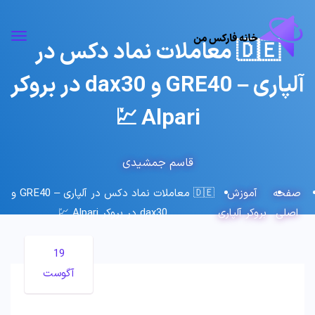
🇩🇪 معاملات نماد دکس در
آلپاری – GRE40 و dax30 در بروکر
Alpari 💹
قاسم جمشیدی
صفحه
آموزش
🇩🇪 معاملات نماد دکس در آلپاری – GRE40 و
اصلی
بروکر آلپاری
dax30 در بروکر Alpari 💹
19
آگوست