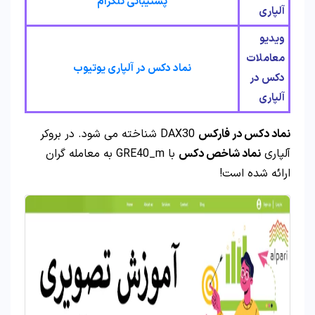
پشتیبانی تلگرام
آلپاری
ویدیو
معاملات
نماد دکس در آلپاری یوتیوب
دکس در
آلپاری
نماد دکس در فارکس
DAX30 شناخته می شود. در بروکر
آلپاری
نماد شاخص دکس
با GRE40_m به معامله گران
ارائه شده است!