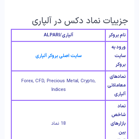
جزییات نماد دکس در آلپاری
نام بروکر
آلپاری/ALPARI
ورود به
سایت
سایت اصلی بروکر آلپاری
بروکر
نمادهای
Forex, CFD, Precious Metal, Crypto,
معاملاتی
Indices
آلپاری
نماد
شاخص
بازارهای
18 نماد
بین