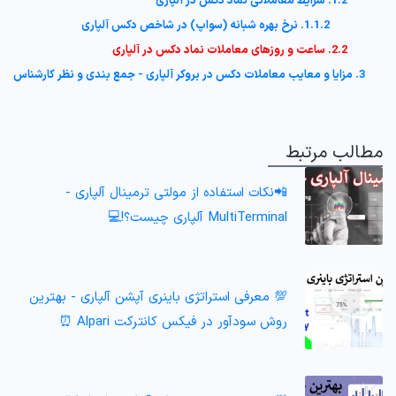
1.2. شرایط معاملاتی نماد دکس در آلپاری
1.1.2. نرخ بهره شبانه (سواپ) در شاخص دکس آلپاری
2.2. ساعت و روزهای معاملات نماد دکس در آلپاری
3. مزایا و معایب معاملات دکس در بروکر آلپاری - جمع بندی و نظر کارشناس
مطالب مرتبط
📲نکات استفاده از مولتی ترمینال آلپاری -
MultiTerminal آلپاری چیست؟!💻
💯 معرفی استراتژی باینری آپشن آلپاری - بهترین
روش سودآور در فیکس کانترکت Alpari ⏰