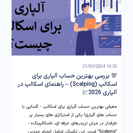
16:52 21/03/2024
💯 بررسی بهترین حساب آلپاری برای
اسکالپ (Scalping) – راهنمای اسکالپ در
آلپاری 2026💹
معرفی بهترین حساب آلپاری برای اسکالپ - آشنایی با
حساب های آلپاری! یکی از استراتژی های بسیار پر
طرفدار در میان تریدرهای حرفه ای، «اسکالپینگ» -
“Scalping” است. این تکنیک، شامل انجام چندین