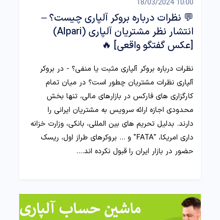
10:00 18/03/2024
💬 نظرات درباره بروکر آلپاری چیست؟ –
انتشار نظر مشتریان آلپاری (Alpari)
[عکس گفتگو واقعی] 🔥
نظرات درباره بروکر آلپاری مثبت یا منفی؟ - در بروکر
آلپاری نظرات مشتریان چطور است؟ در میان تمام
کارگزاری های فارکس در بازارهای مالی، تنها بخش
محدودی اجازه ارائه سرویس به مشتریان ایرانی را
دارند. بدلیل تحریم های بین المللی، بانکی، وزارت خزانه
داری امریکا، "FATA" و ... بروکرهای طراز اول، ریسک
حضور در بازار ایران را قبول نکرده اند.…