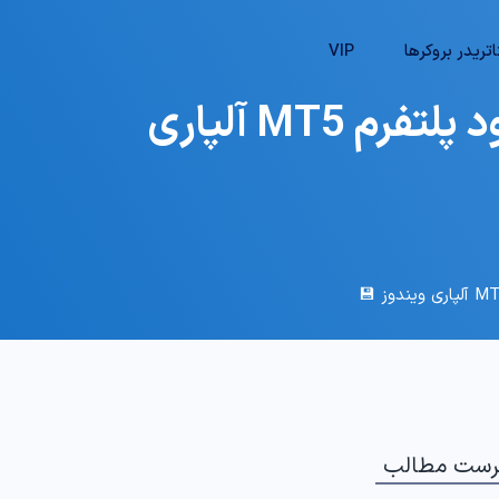
تریدر بروکرها
VIP
🔥 نحوه دانلود متاتریدر 5 آلپاری برای ویندوز – دانلود پلتفرم MT5 آلپاری
رست مطالب