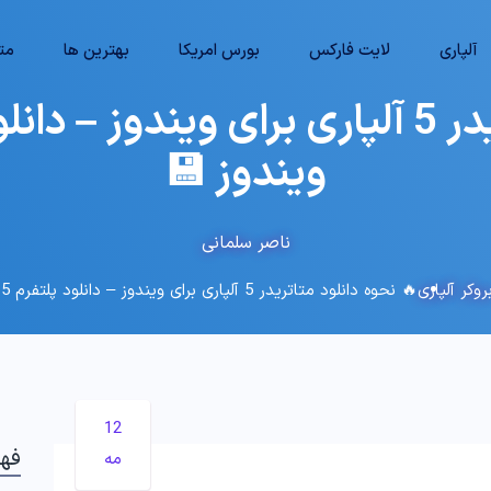
آلپاری
لایت فارکس
بورس امریکا
بهترین ها
متا
ویندوز 💾
ناصر سلمانی
وکر آلپاری
🔥 نحوه دانلود متاتریدر 5 آلپاری برای ویندوز – دانلود پلتفرم MT5 آلپاری ویندوز 💾
12
فه
مه