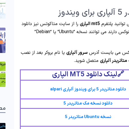
دوز
 توانید پلتفرم
mt5 الپاری
را از سایت متاکوتس نیز دانلود
و نصب نمایید. معامله گران که سیستم عامل لینوکس دارند می توانند نسخه “Ubuntu” یا “Debian”
نوکس می بایست آدرس
سرور آلپاری
یا نام بروکر بعد از نصب
متاتریدر آلپاری
متصل شوید.
🔗لینک دانلود MT5 الپاری
دانلود متاتریدر 5 برای ویندوز آلپاری alpari
دانلود نسخه مک متاتریدر 5
مط
نسخه Ubuntu متاتریدر 5