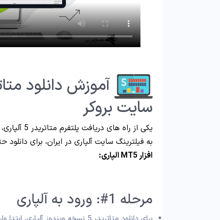
سایت بروکر
یکی از راه ه
به فیلترینگ سایت آلپاری در ایران، برای دانلود حتما نرم افزار “VPN” خود را
افزار MT5 الپاری:
مرحله 1#: ورود به آلپاری
برای دانلود متاتریدر 5 نسخه ویندوز آلپاری، ابتدا وارد سایت بروکر شوید؛