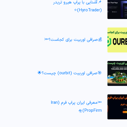
📌آشنایی با پراپ هیرو تریدر
(HyroTrader)⭐️
💰صرافی اوربیت برای کجاست؟🔦
🎯صرافی اوربیت (ourbit) چیست؟🌟
🔦معرفی ایران پراپ فرم (Iran
PropFirm)🛸