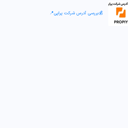
💰بررسی آدرس شرکت پراپی📍