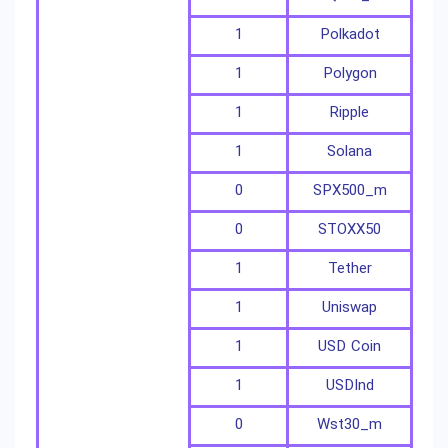
1
Polkadot
1
Polygon
1
Ripple
1
Solana
0
SPX500_m
0
STOXX50
1
Tether
1
Uniswap
1
USD Coin
1
USDInd
0
Wst30_m