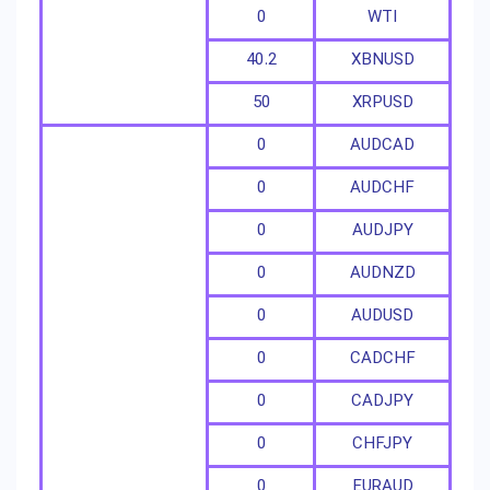
0
WTI
40.2
XBNUSD
50
XRPUSD
0
AUDCAD
0
AUDCHF
0
AUDJPY
0
AUDNZD
0
AUDUSD
0
CADCHF
0
CADJPY
0
CHFJPY
0
EURAUD