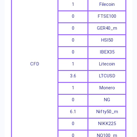
1
Filecoin
0
FTSE100
0
GER40_m
0
HSI50
0
IBEX35
CFD
1
Litecoin
3.6
LTCUSD
1
Monero
0
NG
6.1
Nifty50_m
0
NIKK225
0
NQ100_m