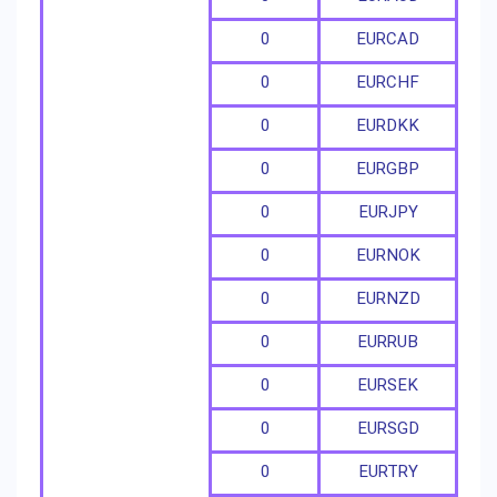
0
EURCAD
0
EURCHF
0
EURDKK
0
EURGBP
0
EURJPY
0
EURNOK
0
EURNZD
0
EURRUB
0
EURSEK
0
EURSGD
0
EURTRY