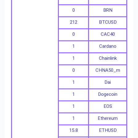
0
BRN
212
BTCUSD
0
CAC40
1
Cardano
1
Chainlink
0
CHNA50_m
1
Dai
1
Dogecoin
1
EOS
1
Ethereum
15.8
ETHUSD