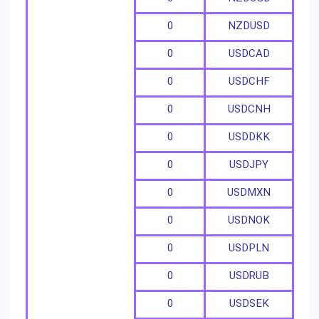
0
NZDUSD
0
USDCAD
0
USDCHF
0
USDCNH
0
USDDKK
0
USDJPY
0
USDMXN
0
USDNOK
0
USDPLN
0
USDRUB
0
USDSEK