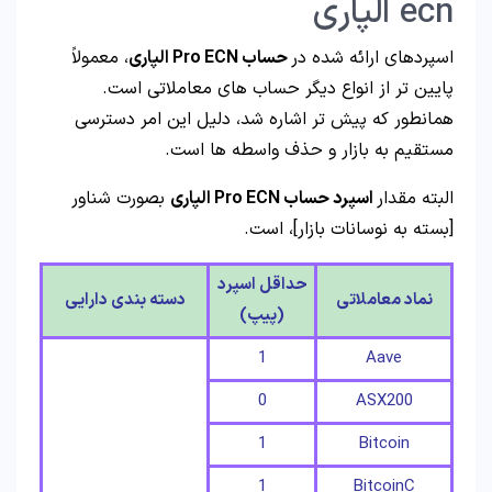
ecn الپاری
اسپردهای ارائه شده در
حساب Pro ECN الپاری
، معمولاً
پایین‌ تر از انواع دیگر حساب‌ های معاملاتی است.
همانطور که پیش تر اشاره شد، دلیل این امر دسترسی
مستقیم به بازار و حذف واسطه‌ ها است.
البته مقدار
اسپرد حساب Pro ECN الپاری
بصورت شناور
[بسته به نوسانات بازار]، است.
حداقل اسپرد
نماد معاملاتی
دسته بندی دارایی
(پیپ)
1
Aave
0
ASX200
1
Bitcoin
1
BitcoinC