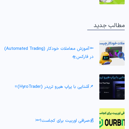
مطالب جدید
🔦آموزش معاملات خودکار (Automated Trading)
در فارکس🛸
📌آشنایی با پراپ هیرو تریدر (HyroTrader)⭐️
💰صرافی اوربیت برای کجاست؟🔦