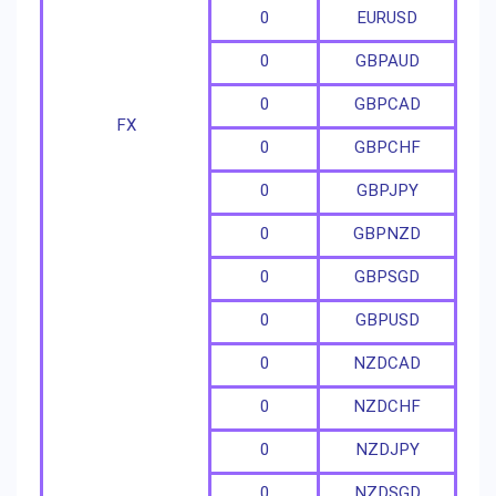
0
EURUSD
0
GBPAUD
0
GBPCAD
FX
0
GBPCHF
0
GBPJPY
0
GBPNZD
0
GBPSGD
0
GBPUSD
0
NZDCAD
0
NZDCHF
0
NZDJPY
0
NZDSGD