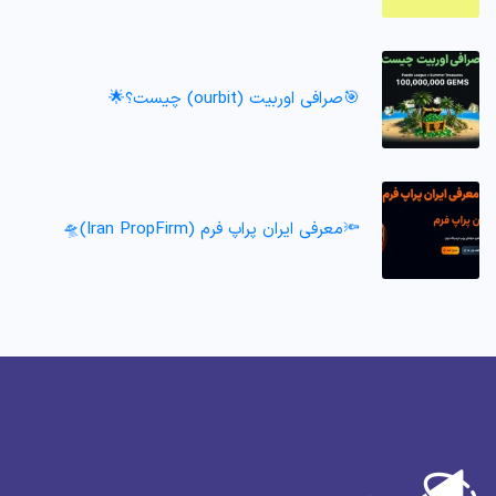
🎯صرافی اوربیت (ourbit) چیست؟🌟
🔦معرفی ایران پراپ فرم (Iran PropFirm)🛸