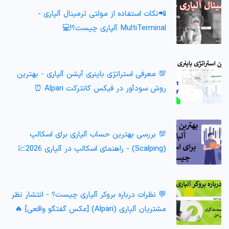
📲نکات استفاده از مولتی ترمینال آلپاری -
MultiTerminal آلپاری چیست؟!💻
💯 معرفی استراتژی باینری آپشن آلپاری - بهترین
روش سودآور در فیکس کانترکت Alpari ⏰
💯 بررسی بهترین حساب آلپاری برای اسکالپ
(Scalping) - راهنمای اسکالپ در آلپاری 2026💹
💬 نظرات درباره بروکر آلپاری چیست؟ - انتشار نظر
مشتریان آلپاری (Alpari) [عکس گفتگو واقعی] 🔥