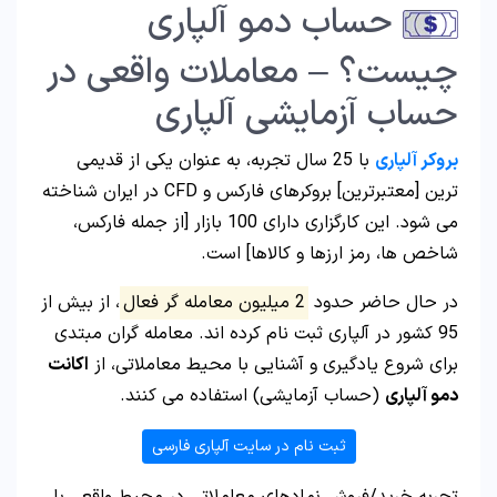
حساب دمو آلپاری
چیست؟ – معاملات واقعی در
حساب آزمایشی آلپاری
بروکر آلپاری
با 25 سال تجربه، به عنوان یکی از قدیمی
ترین [معتبرترین] بروکرهای فارکس و CFD در ایران شناخته
می شود. این کارگزاری دارای 100 بازار [از جمله فارکس،
شاخص ها، رمز ارزها و کالاها] است.
در حال حاضر حدود
2 میلیون معامله گر فعال
، از بیش از
95 کشور در آلپاری ثبت نام کرده اند. معامله گران مبتدی
برای شروع یادگیری و آشنایی با محیط معاملاتی، از
اکانت
دمو آلپاری
(حساب آزمایشی) استفاده می کنند.
ثبت نام در سایت آلپاری فارسی