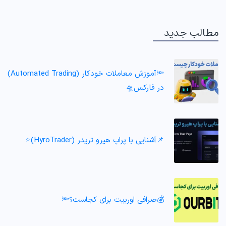
مطالب جدید
🔦آموزش معاملات خودکار (Automated Trading)
در فارکس🛸
📌آشنایی با پراپ هیرو تریدر (HyroTrader)⭐️
💰صرافی اوربیت برای کجاست؟🔦