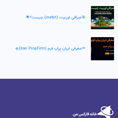
🎯صرافی اوربیت (ourbit) چیست؟🌟
🔦معرفی ایران پراپ فرم (Iran PropFirm)🛸