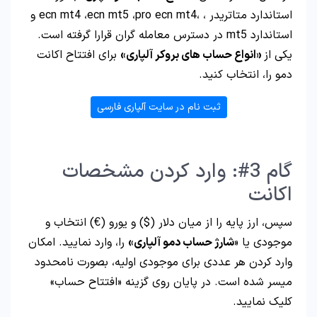
استاندارد متاتریدر ، ،ecn mt4 ،ecn mt5 ،pro ecn mt4 و
استاندارد mt5 در دسترس معامله گران قرارا گرفته است.
یکی از
«انواع حساب های بروکر آلپاری»
برای افتتاح اکانت
دمو را، انتخاب کنید.
ثبت نام در سایت آلپاری فارسی
گام 3#: وارد کردن مشخصات
اکانت
سپس، ارز پایه را از میان دلار ($) و یورو (€) انتخاب و
موجودی یا «
شارژ حساب دمو آلپاری»
را، وارد نمایید. امکان
وارد کردن هر عددی برای موجودی اولیه، بصورت نامحدود
میسر شده است. در پایان روی گزینه «افتتاح حساب»
کلیک نمایید.