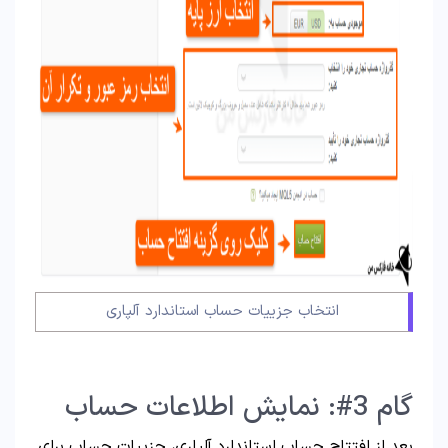
انتخاب جزییات حساب استاندارد آلپاری
گام 3#: نمایش اطلاعات حساب
بعد از افتتاح حساب استاندارد آلپاری، جزییات حساب برای