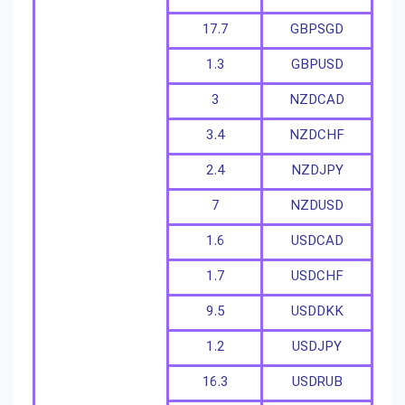
17.7
GBPSGD
1.3
GBPUSD
3
NZDCAD
3.4
NZDCHF
2.4
NZDJPY
7
NZDUSD
1.6
USDCAD
1.7
USDCHF
9.5
USDDKK
1.2
USDJPY
16.3
USDRUB