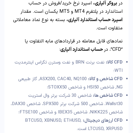
در
بروکر آلپاری،
اسپرد نرخ خرید/فروش در حساب
استاندارد در پلتفرم MT4 و MT5 یکسان است. مقدار
اسپرد حساب استاندارد آلپاری،
بسته به نوع نماد معاملاتی
متفاوت است.
نمادهای قابل معامله در قراردادهای مابه التفاوت یا
“CFD”، در
حساب استاندارد آلپاری
:
CFD کالا:
نفت برنت BRN و نفت وسترن تگزاس اینترمدیت
WTI؛
CFD شاخص و کالا:
ASX200, CAC40, NQ100, گاز طبیعی
NG, شاخص HSI50 و شاخص STOXX50؛
CFD شاخص ها:
شاخص 30 شرکت برتر وال استریت
Wallst30، شاخص 500 شرکت برتر SPX500، شاخص DAX30،
شاخص NIKK225، شاخص IBEX35 و شاخص FTSE100؛
CFD ارزهای دیجیتال:
BTCUSD, XBNUSD, ETHUSD,
LTCUSD, XRPUSD است.