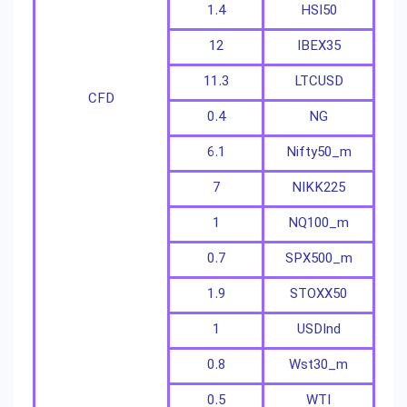
1.4
HSI50
12
IBEX35
11.3
LTCUSD
CFD
0.4
NG
6.1
Nifty50_m
7
NIKK225
1
NQ100_m
0.7
SPX500_m
1.9
STOXX50
1
USDInd
0.8
Wst30_m
0.5
WTI