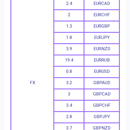
2.4
EURCAD
2
EURCHF
1.3
EURGBP
1.8
EURJPY
3.9
EURNZD
19.4
EURRUB
0.8
EURUSD
FX
3.2
GBPAUD
3
GBPCAD
3.4
GBPCHF
2.8
GBPJPY
3.7
GBPNZD