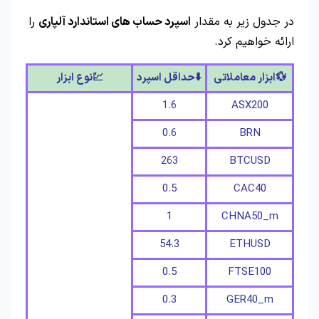
در جدول زیر به مقدار
اسپرد حساب های استاندارد آلپاری
را
ارائه خواهیم کرد.
💱ابزار معاملاتی
⬇️حداقل اسپرد
💹نوع ابزار
1.6
ASX200
0.6
BRN
263
BTCUSD
0.5
CAC40
1
CHNA50_m
54.3
ETHUSD
0.5
FTSE100
0.3
GER40_m