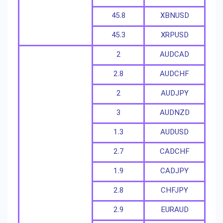
45.8
XBNUSD
45.3
XRPUSD
2
AUDCAD
2.8
AUDCHF
2
AUDJPY
3
AUDNZD
1.3
AUDUSD
2.7
CADCHF
1.9
CADJPY
2.8
CHFJPY
2.9
EURAUD