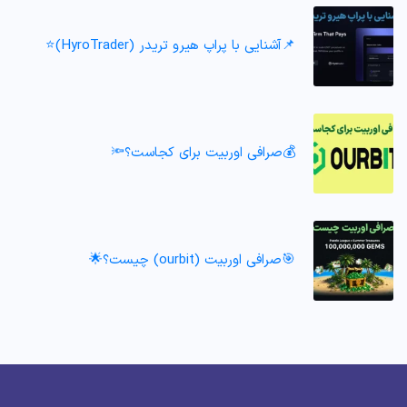
📌آشنایی با پراپ هیرو تریدر (HyroTrader)⭐️
💰صرافی اوربیت برای کجاست؟🔦
🎯صرافی اوربیت (ourbit) چیست؟🌟