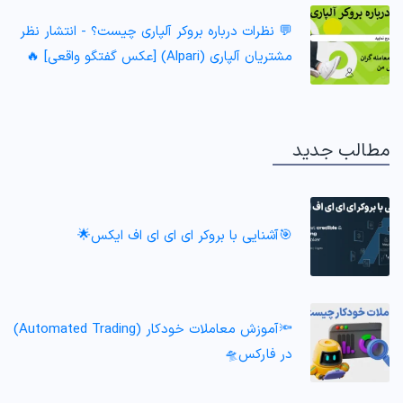
💬 نظرات درباره بروکر آلپاری چیست؟ - انتشار نظر
مشتریان آلپاری (Alpari) [عکس گفتگو واقعی] 🔥
مطالب جدید
🎯آشنایی با بروکر ای ای ای اف ایکس🌟
🔦آموزش معاملات خودکار (Automated Trading)
در فارکس🛸