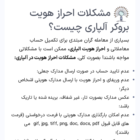
مشکلات احراز هویت
بروکر آلپاری چیست؟
بسیاری از معامله گران مبتدی برای تکمیل حساب
معاملاتی و
احراز هویت الپاری،
ممکن است با مشکلاتی
مواجه باشند! بصورت کلی،
مشکلات احراز هویت در آلپاری:
عدم تایید حساب در صورت ارسال مدارک جعلی؛
عدم وریفای و احراز هویت با ارسال مدارک هویتی اشخاص
دیگر؛
عکس مدارک بصورت تار، غیر شفاف، بریده شده یا تاریک
باشد؛
عدم امکان بارگذاری مدارک هویتی با فرمت درخواستی (فرمت
های قابل قبول gif, jpg, tiff, png, doc, docx, pdf می
باشند)؛