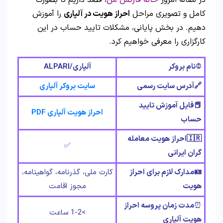
در مقاله امروز
خانه فارکس من
، قصد داریم تا بصورت
کامل و تصویری مراحل
احراز هویت در آلپاری
را آموزش
دهیم. در بخش پایانی، مشکلات تایید حساب در این
کارگزاری را معرفی خواهیم کرد.
©️نام بروکر
آلپاری/
ALPARI
🔗آدرس سایت رسمی
سایت بروکر آلپاری
📕فایل آموزش تایید
احراز هویت آلپاری PDF
حساب
🇮🇷احراز هویت معامله
✅
گران ایرانی
🪪مدارک لازم برای احراز
کارت ملی، گذرنامه، گواهینامه،
هویت
مجوز اقامت
⏰
مدت زمان پروسه احراز
>1-2 ساعت
هویت آلپاری