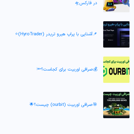
در فارکس🛸
📌آشنایی با پراپ هیرو تریدر (HyroTrader)⭐️
💰صرافی اوربیت برای کجاست؟🔦
🎯صرافی اوربیت (ourbit) چیست؟🌟