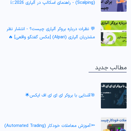
(Scalping) - راهنمای اسکالپ در آلپاری 2026💹
💬 نظرات درباره بروکر آلپاری چیست؟ - انتشار نظر
مشتریان آلپاری (Alpari) [عکس گفتگو واقعی] 🔥
مطالب جدید
🎯آشنایی با بروکر ای ای ای اف ایکس🌟
🔦آموزش معاملات خودکار (Automated Trading)