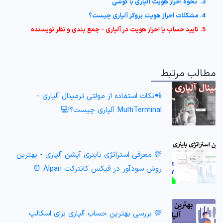
3. نحوه احراز هویت آلپاری با گوشی
4. مشکلات احراز هویت بروکر آلپاری چیست؟
5. تایید حساب یا احراز هویت در آلپاری - جمع بندی و نظر نویسنده
مطالب مرتبط
📲نکات استفاده از مولتی ترمینال آلپاری -
MultiTerminal آلپاری چیست؟!💻
💯 معرفی استراتژی باینری آپشن آلپاری - بهترین
روش سودآور در فیکس کانترکت Alpari ⏰
💯 بررسی بهترین حساب آلپاری برای اسکالپ