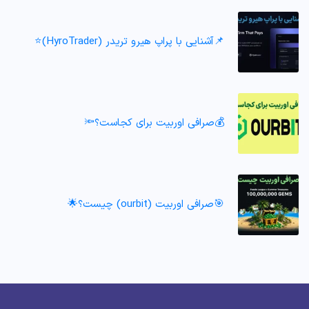
📌آشنایی با پراپ هیرو تریدر (HyroTrader)⭐️
💰صرافی اوربیت برای کجاست؟🔦
🎯صرافی اوربیت (ourbit) چیست؟🌟