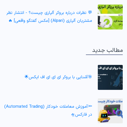
💬 نظرات درباره بروکر آلپاری چیست؟ - انتشار نظر
مشتریان آلپاری (Alpari) [عکس گفتگو واقعی] 🔥
مطالب جدید
🎯آشنایی با بروکر ای ای ای اف ایکس🌟
🔦آموزش معاملات خودکار (Automated Trading)
در فارکس🛸