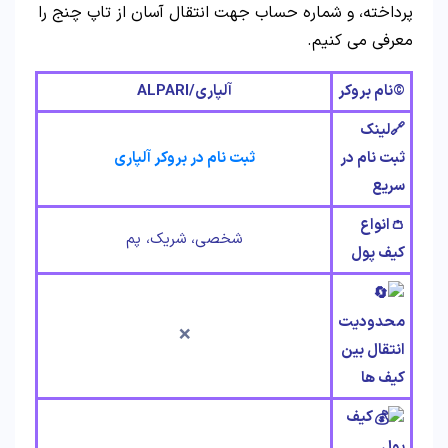
پرداخته، و شماره حساب جهت انتقال آسان از تاپ چنج را
معرفی می کنیم.
©️نام بروکر
آلپاری/ALPARI
🔗لینک
ثبت نام در
ثبت نام در بروکر آلپاری
سریع
👛انواع
شخصی، شریک، پم
کیف پول
محدودیت
❌
انتقال بین
کیف ها
کیف
پول