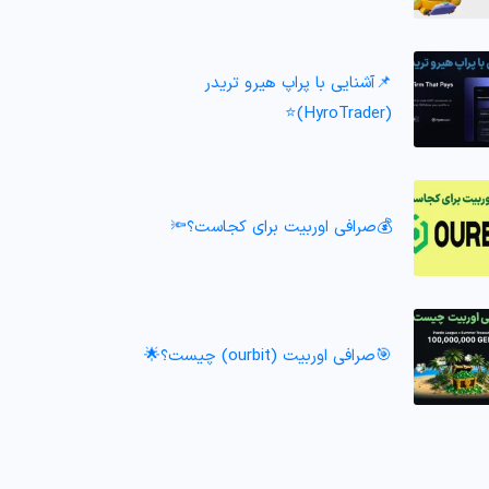
📌آشنایی با پراپ هیرو تریدر
(HyroTrader)⭐️
💰صرافی اوربیت برای کجاست؟🔦
🎯صرافی اوربیت (ourbit) چیست؟🌟