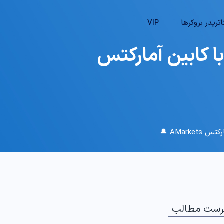
تریدر بروکرها
VIP
 کابین آمارکتس
AMar 🔔
رست مطالب