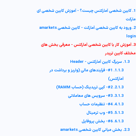
1. کابین شخصی آمارکتس چیست؟ - آموزش کابین شخصی ای
مارکت
2. ورود به کابین شخصی آمارکت - کابین شخصی amarkets
login
3. آموزش کار با کابین شخصی آمارکتس - معرفی بخش های
مختلف کابین تریدر
1.3. سربرگ کابین آمارکتس - Header
1.1.3. #1- فرآیندهای مالی (واریز و برداشت در
آمارکتس)
2.1.3. #2- کپی تریدینگ (حساب RAMM)
3.1.3. #3- سرویس های معاملاتی
4.1.3. #4- تنظیمات حساب
5.1.3. #5- وب ترمینال
6.1.3. #6- بخش پروفایل
2.3. بخش میانی کابین شخصی amarkets