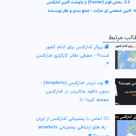
3.3. بخش فوتر (Footer) یا پانوشت کابین آمارکتس
4. کابین شخصی ای مارکت - جمع بندی و نظر نویسنده
الب مرتبط
🏬 بروکر آمارکتس برای کدام کشور
است؟! - معرفی دفاتر کارگزاری امارکتس
📍
🌍 وب تریدر امارکتس (Amarkets) -
بدون دانلود متاتریدر در آمارکتس،
معامله کنید! 💹
🙎‍♂️ تماس با پشتیبانی آمارکتس از ایران
- راه های ارتباطی پشتیبانی amarkets
چیست؟ ☎️