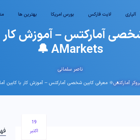
آلپاری
لایت فارکس
بورس امریکا
بهترین ها
متا
شخصی آمارکتس – آموزش کار با
AMarkets 🔔
ناصر سلمانی
وکر آمارکتس
❇️ معرفی کابین شخصی آمارکتس – آموزش کار با کابین آمارکتس kets
19
فه
اکتبر