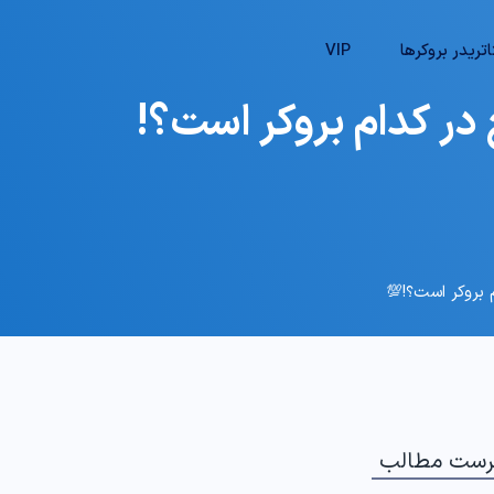
تریدر بروکرها
VIP
 در کدام بروکر است؟!
م بروکر است؟!💯
رست مطالب