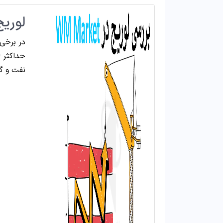
لوریج بال
نفت و گاز، 