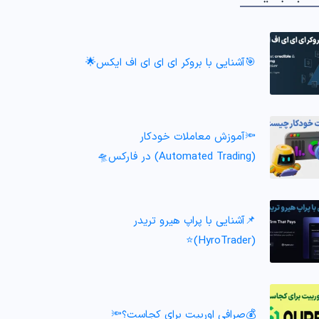
🎯آشنایی با بروکر ای ای ای اف ایکس🌟
🔦آموزش معاملات خودکار
(Automated Trading) در فارکس🛸
📌آشنایی با پراپ هیرو تریدر
(HyroTrader)⭐️
💰صرافی اوربیت برای کجاست؟🔦