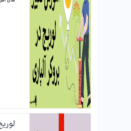
های اهر
لوریج