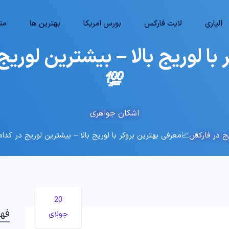
آلپاری
لایت فارکس
بورس امریکا
بهترین ها
متا
با لوریج بالا – بیشترین لوریج
💯
اشکان جواهری
یج در فارکس
📈معرفی بهترین بروکر با لوریج بالا – بیشترین لوریج در کدا
20
فه
جولای