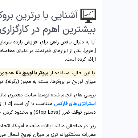
آشنایی با برترین بروکر
بیشترین اهرم در کارگزاری
آیا به دنبال یافتن راهی برای افزایش بازده سرما
[اهرم]، یکی از ابزارهای قدرتمند در دنیای معاملا
ارائه کرده است.
با این حال، استفاده از
بروکر با لوریج بالا
همچون ش
میزان لوریج در بروکرها، بسته به مجوز (رگوله)،
بررسی‌ های انجام شده توسط سایت‌ معتبری مانند “DailyFX” نشان می‌ دهد ترید با لوریج بالا، ن
استراتژی های فارکس
متناسب با آن است [تا از زی
دستور توقف ضرر (Stop Loss) و محدود کردن حجم معاملات، به کاهش خطرات کمک می کند.
زیرا در مناطقی مانند ایالات متحده آمریکا، اتحادی
مقررات سختگیرانه تری بر میزان لوریج اعمال می 