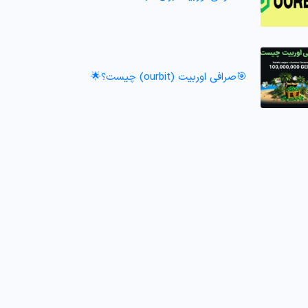
🎯صرافی اوربیت (ourbit) چیست؟🌟