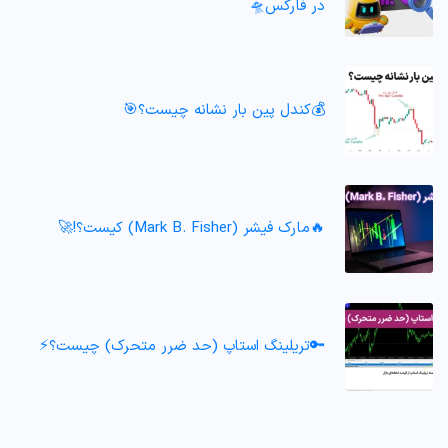
در فارکس🛸
💰کندل پین بار نشانه چیست؟🎯
🔥مارک فیشر (Mark B. Fisher) کیست؟!🚀
🔑تریلینگ استاپ (حد ضرر متحرک) چیست؟⚡