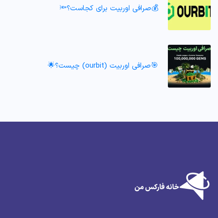
💰صرافی اوربیت برای کجاست؟🔦
🎯صرافی اوربیت (ourbit) چیست؟🌟