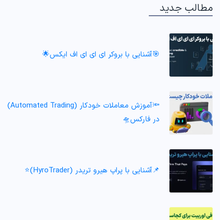
مطالب جدید
🎯آشنایی با بروکر ای ای ای اف ایکس🌟
🔦آموزش معاملات خودکار (Automated Trading)
در فارکس🛸
📌آشنایی با پراپ هیرو تریدر (HyroTrader)⭐️