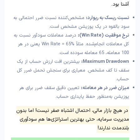
آشنا بود.
نسبت ریسک به ریوارد
:
مشخص‌کننده نسبت ضرر احتمالی به
سود بالقوه در یک پوزیشن مشخص است.
نرخ موفقیت
(Win Rate):
درصد معاملات سودآور نسبت به
کل معاملات انجام‌شده. مثلاً Win Rate = 65% یعنی در هر
100 معامله، 65 معامله سودده است.
Maximum Drawdown:
بیشترین افت ارزش حساب از یک
سقف تا کف مشخص. معیاری برای سنجش تحمل ضرر کل
حساب.
میزان ضرر در هر معامله
:
تعیین دقیق سقف ضرر برای هر
پوزیشن به‌منظور حفظ پایداری حساب.
در هیچ بازار مالی، احتمال اشتباه صفر نیست! اما بدون
مدیریت سرمایه، حتی بهترین استراتژی‌ها هم سودآوری
بلندمدت ندارند!