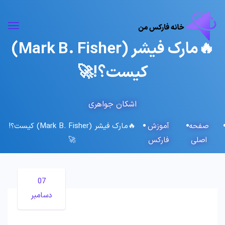
🔥مارک فیشر (Mark B. Fisher)
کیست؟!🚀
اشکان جواهری
صفحه
آموزش
🔥مارک فیشر (Mark B. Fisher) کیست؟!
اصلی
فارکس
🚀
07
دسامبر