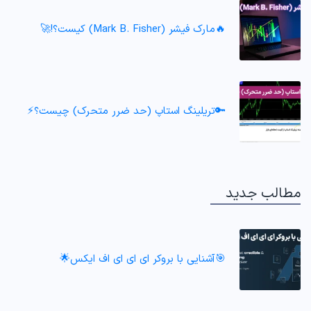
🔥مارک فیشر (Mark B. Fisher) کیست؟!🚀
🔑تریلینگ استاپ (حد ضرر متحرک) چیست؟⚡
مطالب جدید
🎯آشنایی با بروکر ای ای ای اف ایکس🌟