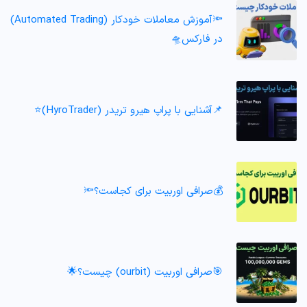
🔦آموزش معاملات خودکار (Automated Trading)
در فارکس🛸
📌آشنایی با پراپ هیرو تریدر (HyroTrader)⭐️
💰صرافی اوربیت برای کجاست؟🔦
🎯صرافی اوربیت (ourbit) چیست؟🌟