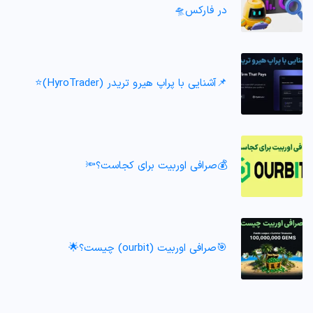
در فارکس🛸
📌آشنایی با پراپ هیرو تریدر (HyroTrader)⭐️
💰صرافی اوربیت برای کجاست؟🔦
🎯صرافی اوربیت (ourbit) چیست؟🌟