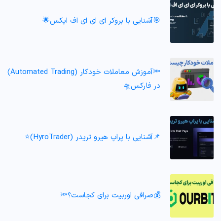
🎯آشنایی با بروکر ای ای ای اف ایکس🌟
🔦آموزش معاملات خودکار (Automated Trading)
در فارکس🛸
📌آشنایی با پراپ هیرو تریدر (HyroTrader)⭐️
💰صرافی اوربیت برای کجاست؟🔦