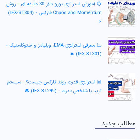
💱 آموزش استراتژی یورو دلار 30 دقیقه ای - روش
Chaos and Momentum فارکس - (IFX-ST304)
⚡️
📉 معرفی استراتژی EMA، ویلیامز و استوکاستیک -
(IFX-ST301) 🔥
📊 استراتژی قدرت روند فارکس چیست؟ - سیستم
ترید با شاخص قدرت - (IFX-ST299) 💲
مطالب جدید