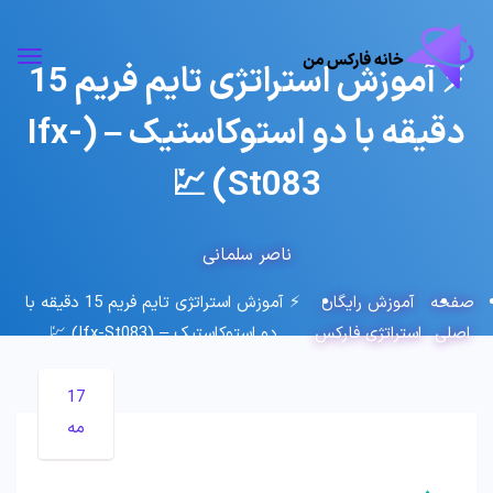
⚡️ آموزش استراتژی تایم فریم 15
دقیقه با دو استوکاستیک – (Ifx-
St083) 💹
ناصر سلمانی
صفحه
آموزش رایگان
⚡️ آموزش استراتژی تایم فریم 15 دقیقه با
اصلی
استراتژی فارکس
دو استوکاستیک – (Ifx-St083) 💹
17
مه