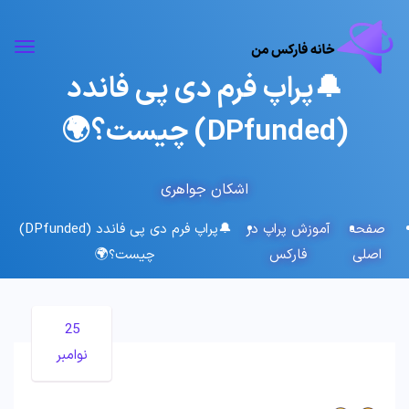
🔔پراپ فرم دی پی فاندد
(DPfunded) چیست؟🌍
اشکان جواهری
صفحه
آموزش پراپ در
🔔پراپ فرم دی پی فاندد (DPfunded)
اصلی
فارکس
چیست؟🌍
25
نوامبر