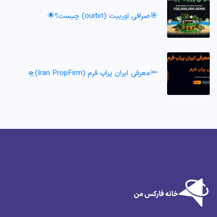
🎯صرافی اوربیت (ourbit) چیست؟🌟
🔦معرفی ایران پراپ فرم (Iran PropFirm)🛸