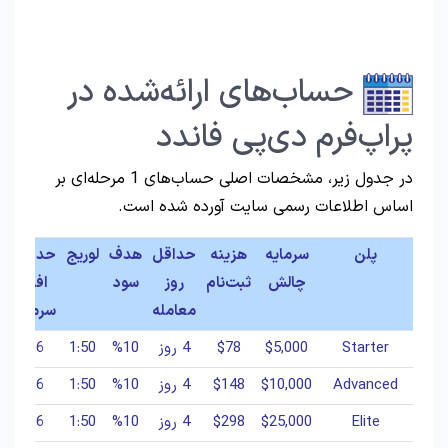
حساب‌های ارائه‌شده در
پراپ‌فرم دی‌پی فاندد
در جدول زیر، مشخصات اصلی حساب‌های 1 مرحله‌ای بر
اساس اطلاعات رسمی سایت آورده شده است.
پلن
سرمایه
هزینه
حداقل
هدف
لوریج
حداکثر
چالش
ثبت‌نام
روز
سود
افت
ر
معامله
سرمایه
Starter
$5,000
$78
4 روز
%10
1:50
%6
Advanced
$10,000
$148
4 روز
%10
1:50
%6
Elite
$25,000
$298
4 روز
%10
1:50
%6