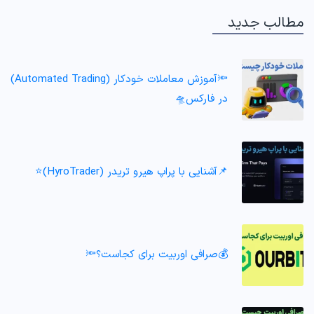
مطالب جدید
🔦آموزش معاملات خودکار (Automated Trading)
در فارکس🛸
📌آشنایی با پراپ هیرو تریدر (HyroTrader)⭐️
💰صرافی اوربیت برای کجاست؟🔦