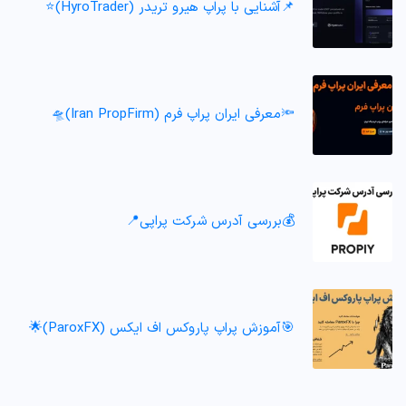
📌آشنایی با پراپ هیرو تریدر (HyroTrader)⭐️
🔦معرفی ایران پراپ فرم (Iran PropFirm)🛸
💰بررسی آدرس شرکت پراپی📍
🎯آموزش پراپ پاروکس اف ایکس (ParoxFX)🌟