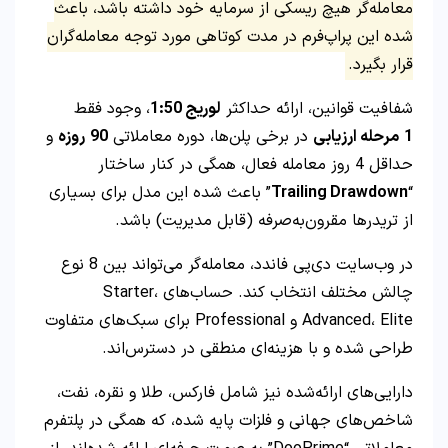
معامله‌گر هیچ ریسکی از سرمایه خود داشته باشد، باعث
شده این پراپ‌فرم در مدت کوتاهی مورد توجه معامله‌گران
قرار بگیرد.
شفافیت قوانین، ارائه حداکثر
لوریج 1:50
، وجود فقط
1
مرحله ارزیابی
در برخی پلن‌ها، دوره معاملاتی
90
روزه
و
حداقل 4 روز معامله فعال، همگی در کنار ساختار
“
Trailing Drawdown
” باعث شده این مدل برای بسیاری
از تریدرها مقرون‌به‌صرفه (قابل مدیریت) باشد.
در وب‌سایت دی‌پی فاندد، معامله‌گر می‌تواند بین 8 نوع
چالش مختلف انتخاب کند. حساب‌های Starter،
Advanced، Elite و Professional برای سبک‌های متفاوت
طراحی شده‌ و با هزینه‌ای منطقی در دسترس‌اند.
دارایی‌های ارائه‌شده نیز شامل فارکس، طلا و نقره، نفت،
شاخص‌های جهانی و فلزات پایه شده، که همگی در پلتفرم