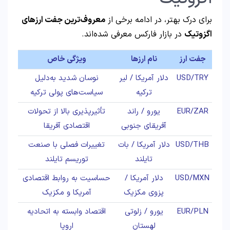
برای درک بهتر، در ادامه برخی از
معروف‌ترین جفت ارزهای
اگزوتیک
در بازار فارکس معرفی شده‌اند.
جفت ارز
نام ارزها
ویژگی خاص
USD/TRY
دلار آمریکا / لیر
نوسان شدید به‌دلیل
ترکیه
سیاست‌های پولی ترکیه
EUR/ZAR
یورو / راند
تأثیرپذیری بالا از تحولات
آفریقای جنوبی
اقتصادی آفریقا
USD/THB
دلار آمریکا / بات
تغییرات فصلی با صنعت
تایلند
توریسم تایلند
USD/MXN
دلار آمریکا /
حساسیت به روابط اقتصادی
پزوی مکزیک
آمریکا و مکزیک
EUR/PLN
یورو / زلوتی
اقتصاد وابسته به اتحادیه
لهستان
اروپا