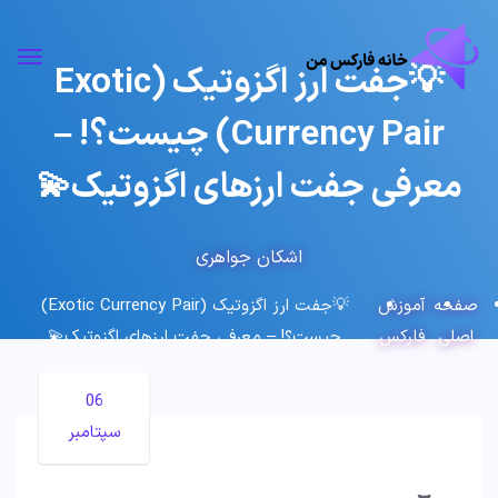
💡جفت ارز اگزوتیک (Exotic
Currency Pair) چیست؟! –
معرفی جفت ارزهای اگزوتیک💫
اشکان جواهری
صفحه
آموزش
💡جفت ارز اگزوتیک (Exotic Currency Pair)
اصلی
فارکس
چیست؟! – معرفی جفت ارزهای اگزوتیک💫
06
سپتامبر