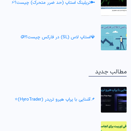
🔑تریلینگ استاپ (حد ضرر متحرک) چیست؟⚡
💎استاپ لاس (SL) در فارکس چیست؟!🪙
مطالب جدید
📌آشنایی با پراپ هیرو تریدر (HyroTrader)⭐️