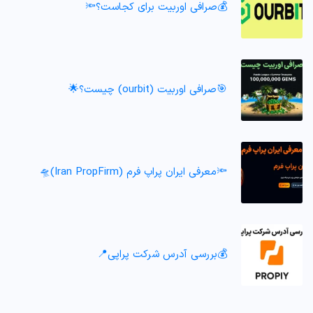
💰صرافی اوربیت برای کجاست؟🔦
🎯صرافی اوربیت (ourbit) چیست؟🌟
🔦معرفی ایران پراپ فرم (Iran PropFirm)🛸
💰بررسی آدرس شرکت پراپی📍