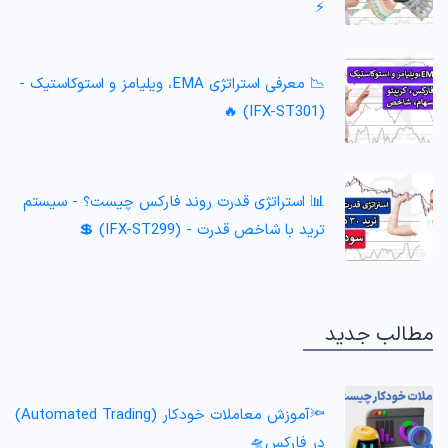
⚡️
📉 معرفی استراتژی EMA، ویلیامز و استوکاستیک -
(IFX-ST301) 🔥
📊 استراتژی قدرت روند فارکس چیست؟ - سیستم
ترید با شاخص قدرت - (IFX-ST299) 💲
مطالب جدید
🔦آموزش معاملات خودکار (Automated Trading)
در فارکس🛸