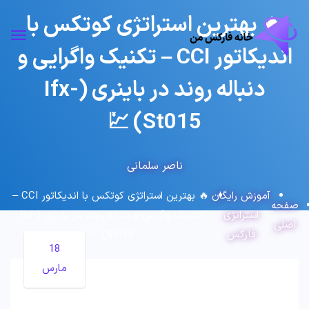
🔥 بهترین استراتژی کوتکس با
اندیکاتور CCI – تکنیک واگرایی و
دنباله روند در باینری (Ifx-
St015) 💹
ناصر سلمانی
آموزش رایگان
🔥 بهترین استراتژی کوتکس با اندیکاتور CCI –
صفحه
استراتژی
تکنیک واگرایی و دنباله روند در باینری (Ifx-
اصلی
فارکس
St015) 💹
18
مارس