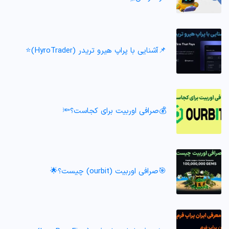
📌آشنایی با پراپ هیرو تریدر (HyroTrader)⭐️
💰صرافی اوربیت برای کجاست؟🔦
🎯صرافی اوربیت (ourbit) چیست؟🌟