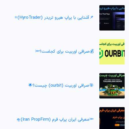
📌آشنایی با پراپ هیرو تریدر (HyroTrader)⭐️
💰صرافی اوربیت برای کجاست؟🔦
🎯صرافی اوربیت (ourbit) چیست؟🌟
🔦معرفی ایران پراپ فرم (Iran PropFirm)🛸