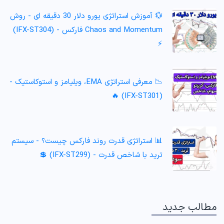
💱 آموزش استراتژی یورو دلار 30 دقیقه ای - روش
Chaos and Momentum فارکس - (IFX-ST304)
⚡️
📉 معرفی استراتژی EMA، ویلیامز و استوکاستیک -
(IFX-ST301) 🔥
📊 استراتژی قدرت روند فارکس چیست؟ - سیستم
ترید با شاخص قدرت - (IFX-ST299) 💲
مطالب جدید