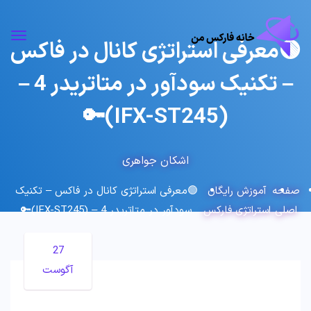
🟢معرفی استراتژی کانال در فاکس
– تکنیک سودآور در متاتریدر 4 –
(IFX-ST245)🔑
اشکان جواهری
صفحه
آموزش رایگان
🟢معرفی استراتژی کانال در فاکس – تکنیک
اصلی
استراتژی فارکس
سودآور در متاتریدر 4 – (IFX-ST245)🔑
27
آگوست