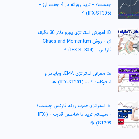
چیست؟ - ترید روزانه در 4 جفت ارز -
(IFX-ST305) ⚡️
💱 آموزش استراتژی یورو دلار 30 دقیقه
ای - روش Chaos and Momentum
فارکس - (IFX-ST304) ⚡️
📉 معرفی استراتژی EMA، ویلیامز و
استوکاستیک - (IFX-ST301) 🔥
📊 استراتژی قدرت روند فارکس چیست؟
- سیستم ترید با شاخص قدرت - (IFX-
ST299) 💲