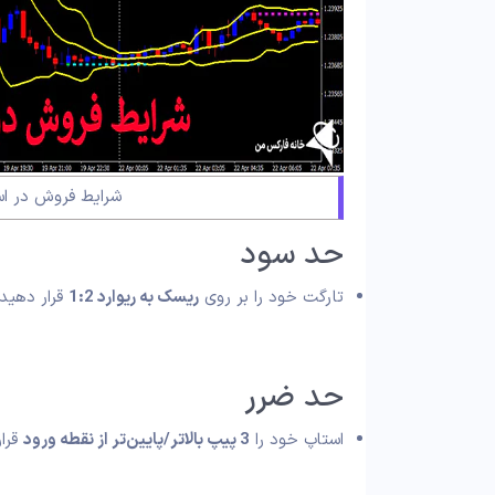
شرایط فروش در استرا
حد سود
تارگت خود را بر روی
ریسک به ریوارد 1:2
قرار دهید.
حد ضرر
استاپ خود را
3 پیپ بالاتر/پایین‌تر از نقطه ورود
قرار