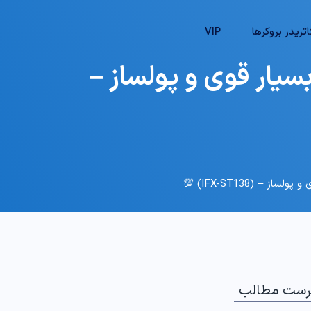
تریدر بروکرها
VIP
انه 50 پیپ – تکنیک بسیار قوی و پولساز –
رست مطالب