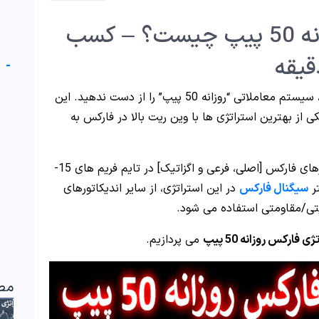
استراتژی فارکس روزانه 50 پیپ چیست؟ – کسب
-
سودآور هستید، سیستم معاملاتی “روزانه 50 پیپ” را از دست ندهید. این
 2013 معرفی گردید، یکی از بهترین استراتژی ها با وین ریت بالا در فارکس به
تکنیک “Andalan Forex Strategy” برای تمام ارزهای فارکس [اصلی، فرعی و اگزاتیک] در تایم فریم های 15-
سیگنال فارکس
در این استراتژی، از سایر اندیکاتورهای
ی فارکس روزانه 50 پیپ
می پردازیم.
مط