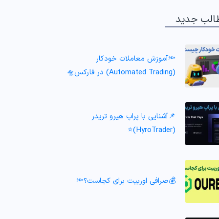
الب جدید
🔦آموزش معاملات خودکار
(Automated Trading) در فارکس🛸
📌آشنایی با پراپ هیرو تریدر
(HyroTrader)⭐️
💰صرافی اوربیت برای کجاست؟🔦