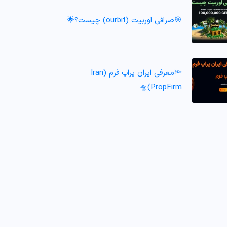
🎯صرافی اوربیت (ourbit) چیست؟🌟
🔦معرفی ایران پراپ فرم (Iran
PropFirm)🛸