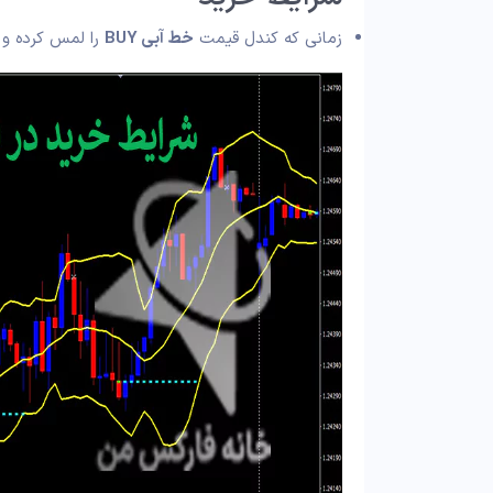
زمانی که کندل قیمت
خط آبی BUY
را لمس کرده و