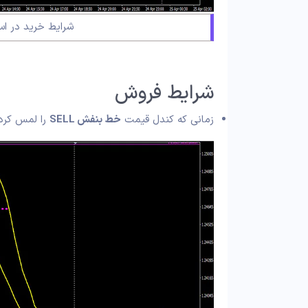
شرایط خرید در استرا
شرایط فروش
زمانی که کندل قیمت
خط بنفش SELL
را لمس کرد