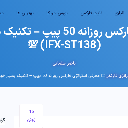
آلپاری
لایت فارکس
بورس امریکا
بهترین ها
متا
💹 معرفی استراتژی فارکس روز
(IFX-ST138) 💯
ناصر سلمانی
راتژی فارکس
💹 معرفی استراتژی فارکس روزانه 50 پیپ – تکنیک بسیار قوی و پولساز – (IFX-ST138) 💯
15
فه
ژوئن