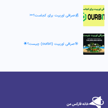
💰صرافی اوربیت برای کجاست؟🔦
🎯صرافی اوربیت (ourbit) چیست؟🌟