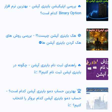
🔥 بررسی اپلیکیشن باینری آپشن - بهترین نرم افزار
Binary Option کدام است؟
🚫 هک باینری آپشن چیست؟! - بررسی روش های
هک کردن باینری آپشن ها⛔️
🔥 راهنمای ثبت نام باینری آپشن - چگونه در
باینری اپشن ثبت نام کنیم؟! 💹
🏆 بهترین حساب دمو باینری آپشن کدام است؟ -
حساب دمو باینری آپشن کدام بروکر را انتخاب
کنیم؟ 💹