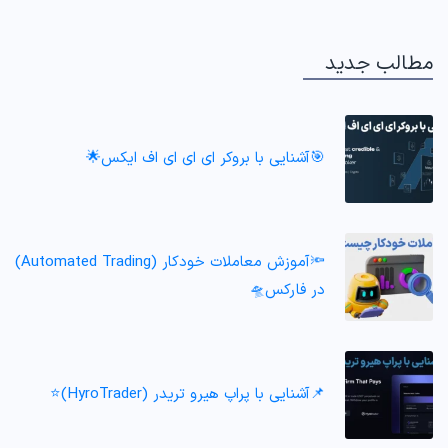
مطالب جدید
🎯آشنایی با بروکر ای ای ای اف ایکس🌟
🔦آموزش معاملات خودکار (Automated Trading)
در فارکس🛸
📌آشنایی با پراپ هیرو تریدر (HyroTrader)⭐️