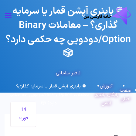
⛔️ باینری آپشن قمار یا سرمایه
گذاری؟ – معاملات Binary
Option/دودویی چه حکمی دارد؟
🎲
ناصر سلمانی
آموزش
⛔️ باینری آپشن قمار یا سرمایه گذاری؟ –
صفحه
رایگان باینری
معاملات Binary Option/دودویی چه حکمی
اصلی
آپشن
دارد؟ 🎲
14
فوریه