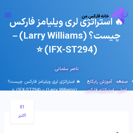
🔥 استراتژی لری ویلیامز فارکس
چیست؟ (Larry Williams) –
(IFX-ST294) ⭐️
ناصر سلمانی
صفحه
آموزش رایگان
🔥 استراتژی لری ویلیامز فارکس چیست؟
اصلی
استراتژی فارکس
(Larry Williams) – (IFX-ST294) ⭐️
01
اکتبر