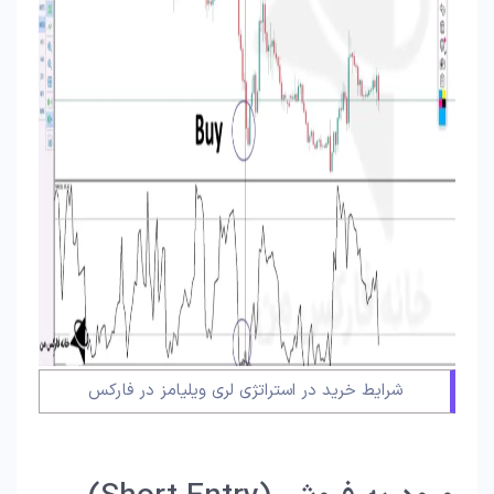
شرایط خرید در استراتژی لری ویلیامز در فارکس