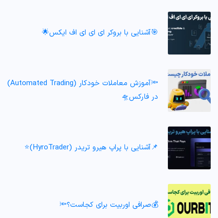
🎯آشنایی با بروکر ای ای ای اف ایکس🌟
🔦آموزش معاملات خودکار (Automated Trading)
در فارکس🛸
📌آشنایی با پراپ هیرو تریدر (HyroTrader)⭐️
💰صرافی اوربیت برای کجاست؟🔦