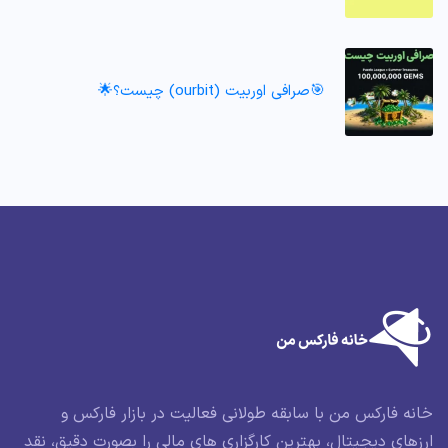
🎯صرافی اوربیت (ourbit) چیست؟🌟
خانه فارکس من با سابقه طولانی فعالیت در بازار فارکس و
ارزهای دیجیتال، بهترین کارگزاری های مالی را بصورت دقیق، نقد