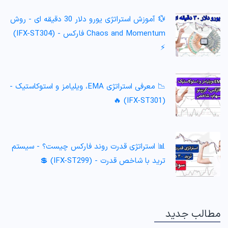
💱 آموزش استراتژی یورو دلار 30 دقیقه ای - روش
Chaos and Momentum فارکس - (IFX-ST304)
⚡️
📉 معرفی استراتژی EMA، ویلیامز و استوکاستیک -
(IFX-ST301) 🔥
📊 استراتژی قدرت روند فارکس چیست؟ - سیستم
ترید با شاخص قدرت - (IFX-ST299) 💲
مطالب جدید