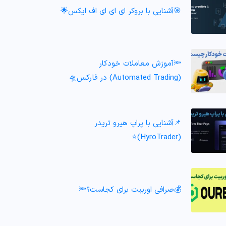
🎯آشنایی با بروکر ای ای ای اف ایکس🌟
🔦آموزش معاملات خودکار
(Automated Trading) در فارکس🛸
📌آشنایی با پراپ هیرو تریدر
(HyroTrader)⭐️
💰صرافی اوربیت برای کجاست؟🔦