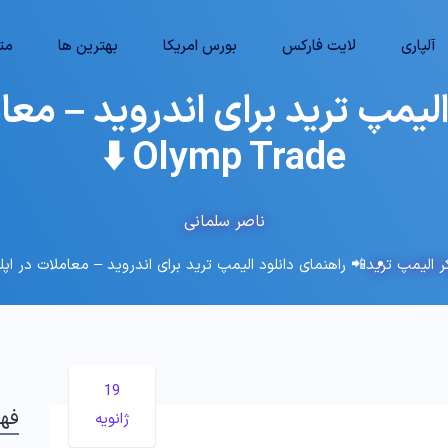
آلپاری
لایت فارکس
بورس امریکا
بهترین ها
متا
الیمپ ترید برای اندروید – مع
Olymp Trade ⬇️
ناصر سلمانی
 الیمپ ترید
📲 راهنمای دانلود الیمپ ترید برای اندروید – معاملات در اپلیکیشن Trade
19
فه
ژانویه