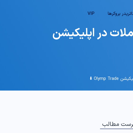
تریدر بروکرها
VIP
املات در اپلیکیشن
Olymp  ⬇️
رست مطالب