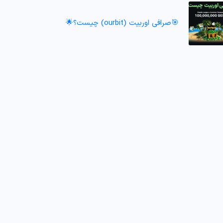
🎯صرافی اوربیت (ourbit) چیست؟🌟