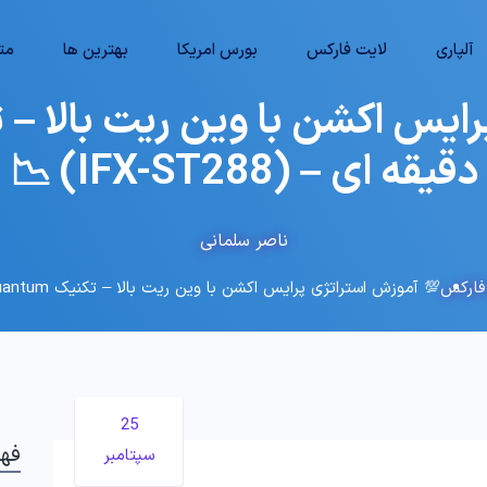
آلپاری
لایت فارکس
بورس امریکا
بهترین ها
متا
دقیقه ای – (IFX-ST288) 📉
ناصر سلمانی
 فارکس
💯 آموزش استراتژی پرایس اکشن با وین ریت بالا – تکنیک Quantum یک دقیقه ای – (IFX-ST288) 📉
25
فه
سپتامبر