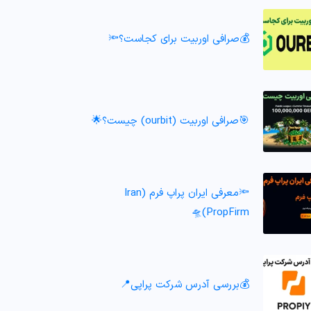
💰صرافی اوربیت برای کجاست؟🔦
🎯صرافی اوربیت (ourbit) چیست؟🌟
🔦معرفی ایران پراپ فرم (Iran
PropFirm)🛸
💰بررسی آدرس شرکت پراپی📍