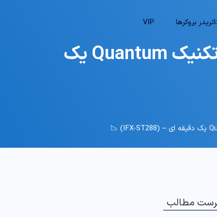
تریدر بروکرها
VIP
💯 آموزش استراتژی پرایس اکشن با وین ریت بالا – تکنیک Quantum یک
رست مطالب