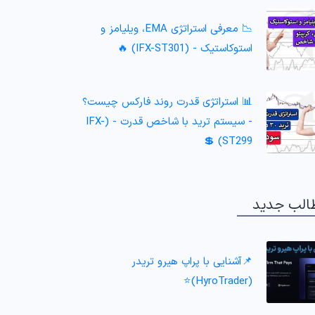
📉 معرفی استراتژی EMA، ویلیامز و
استوکاستیک - (IFX-ST301) 🔥
📊 استراتژی قدرت روند فارکس چیست؟
- سیستم ترید با شاخص قدرت - (IFX-
ST299) 💲
الب جدید
📌آشنایی با پراپ هیرو تریدر
(HyroTrader)⭐️