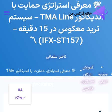
💯 معرفی استراتژی حمایت با
اندیکاتور TMA Line – سیستم
ترید معکوس در 15 دقیقه –
(IFX-ST157) 〽️
ناصر سلمانی
آموزش
💯 معرفی استراتژی حمایت با اندیکاتور TMA
صفحه
رایگان
Line – سیستم ترید معکوس در 15 دقیقه –
اصلی
استراتژی
(IFX-ST157) 〽️
فارکس
04
جولای