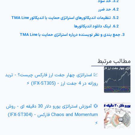
3.2. حد سود
4.2. حد ضرر
5.2. تنظیمات اندیکاتورهای استراتژی حمایت با اندیکاتور TMA Line
6.2. لینک دانلود اندیکاتورها
3. جمع بندی و نظر نویسنده درباره استراتژی حمایت با TMA Line
مطالب مرتبط
💹 استراتژی چهار جفت ارز فارکس چیست؟ - ترید
روزانه در 4 جفت ارز - (IFX-ST305) ⚡️
💱 آموزش استراتژی یورو دلار 30 دقیقه ای - روش
Chaos and Momentum فارکس - (IFX-ST304)
⚡️