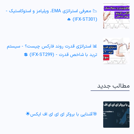
📉 معرفی استراتژی EMA، ویلیامز و استوکاستیک -
(IFX-ST301) 🔥
📊 استراتژی قدرت روند فارکس چیست؟ - سیستم
ترید با شاخص قدرت - (IFX-ST299) 💲
مطالب جدید
🎯آشنایی با بروکر ای ای ای اف ایکس🌟