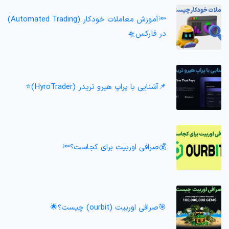
🔦آموزش معاملات خودکار (Automated Trading)
در فارکس🛸
📌آشنایی با پراپ هیرو تریدر (HyroTrader)⭐️
💰صرافی اوربیت برای کجاست؟🔦
🎯صرافی اوربیت (ourbit) چیست؟🌟