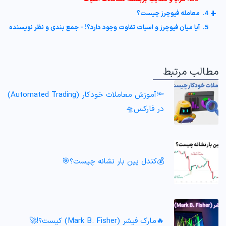
+
4. معامله فیوچرز چیست؟
5. آیا میان فیوچرز و اسپات تفاوت وجود دارد؟! - جمع بندی و نظر نویسنده
مطالب مرتبط
🔦آموزش معاملات خودکار (Automated Trading)
در فارکس🛸
💰کندل پین بار نشانه چیست؟🎯
🔥مارک فیشر (Mark B. Fisher) کیست؟!🚀