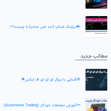
🔑تریلینگ استاپ (حد ضرر متحرک) چیست؟⚡
مطالب جدید
🎯آشنایی با بروکر ای ای ای اف ایکس🌟
🔦آموزش معاملات خودکار (Automated Trading)