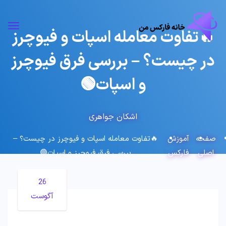
🔥تفاوت معامله اسپات و فیوچرز
در چیست؟ – بررسی فرق فیوچرز
و اسپات🟢
اشکان جواهری
صفحه
آموزش
🔥تفاوت معامله اسپات و فیوچرز در چیست؟ –
اصلی
فارکس
بررسی فرق فیوچرز و اسپات🟢
26
آگوست