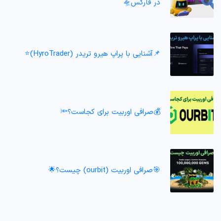
در فارکس🛸
📌آشنایی با پراپ هیرو تریدر (HyroTrader)⭐️
💰صرافی اوربیت برای کجاست؟🔦
🎯صرافی اوربیت (ourbit) چیست؟🌟