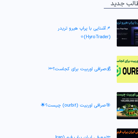
الب جدید
📌آشنایی با پراپ هیرو تریدر
(HyroTrader)⭐️
💰صرافی اوربیت برای کجاست؟🔦
🎯صرافی اوربیت (ourbit) چیست؟🌟
🔦معرفی ایران پراپ فرم (Iran