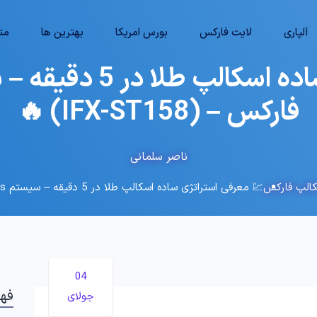
آلپاری
لایت فارکس
بورس امریکا
بهترین ها
متا
فارکس – (IFX-ST158) 🔥
ناصر سلمانی
کالپ فارکس
💹 معرفی استراتژی ساده اسکالپ طلا در 5 دقیقه – سیستم TMA Bands فارکس – (IFX-ST158) 🔥
04
فه
جولای