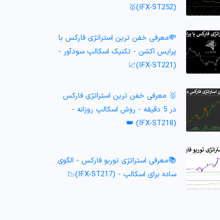
(IFX-ST252)🥇
💸معرفی خفن ترین استراتژی فارکس با
پرایس اکشن - تکنیک اسکالپ سودآور -
(IFX-ST221)📈
🥇 معرفی خفن ترین استراتژی فارکس
در 5 دقیقه - روش اسکالپ روزانه -
(IFX-ST218) 👑
📚معرفی استراتژی توربو فارکس - الگوی
ساده برای اسکالپ - (IFX-ST217)📉