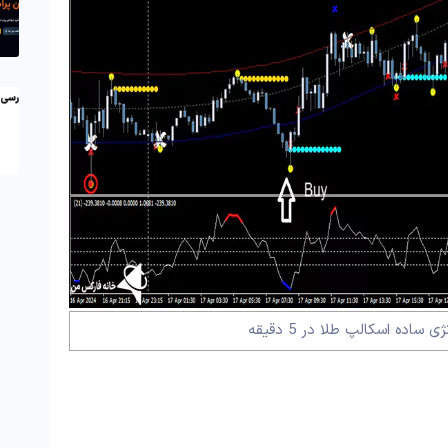
ساده اسکالپ طلا در 5 دقیقه