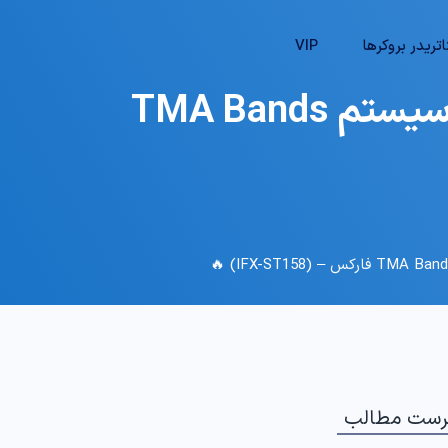
تریدر بروکرها
VIP
💹 معرفی استراتژی ساده اسکالپ طلا در 5 دقیقه – سیستم TMA Bands
رست مطالب