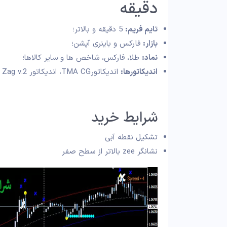
دقیقه
تایم فریم:
5 دقیقه و بالاتر؛
بازار:
فارکس و باینری آپشن؛
نماد:
طلا، فارکس، شاخص ها و سایر کالاها؛
اندیکاتورها:
اندیکاتورTMA CG، اندیکاتور Zig Zag v.2، اندیکاتور ARRZZX2، اندیکاتور Zee Zee
شرایط خرید
تشکیل نقطه آبی
نشانگر zee بالاتر از سطح صفر