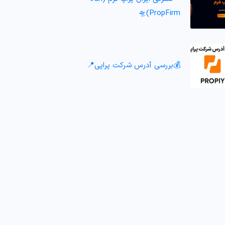
PropFirm)🛸
💰بررسی آدرس شرکت پراپی📍