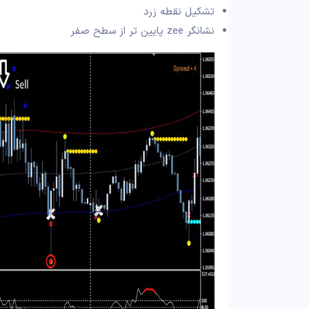
تشکیل نقطه زرد
نشانگر zee پایین تر از سطح صفر