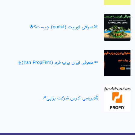
🎯صرافی اوربیت (ourbit) چیست؟🌟
🔦معرفی ایران پراپ فرم (Iran PropFirm)🛸
💰بررسی آدرس شرکت پراپی📍