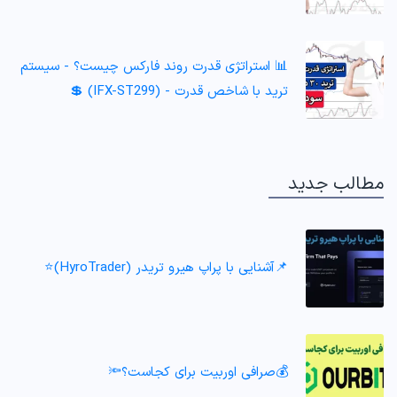
📊 استراتژی قدرت روند فارکس چیست؟ - سیستم
ترید با شاخص قدرت - (IFX-ST299) 💲
مطالب جدید
📌آشنایی با پراپ هیرو تریدر (HyroTrader)⭐️
💰صرافی اوربیت برای کجاست؟🔦