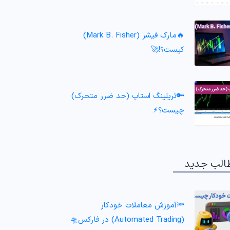
🔥مارک فیشر (Mark B. Fisher)
کیست؟!🚀
🔑تریلینگ استاپ (حد ضرر متحرک)
چیست؟⚡
الب جدید
🔦آموزش معاملات خودکار
(Automated Trading) در فارکس🛸