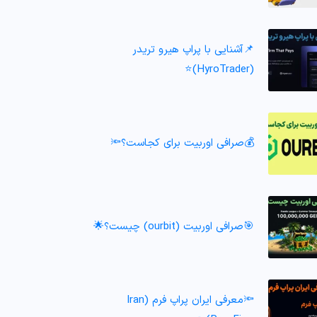
📌آشنایی با پراپ هیرو تریدر
(HyroTrader)⭐️
💰صرافی اوربیت برای کجاست؟🔦
🎯صرافی اوربیت (ourbit) چیست؟🌟
🔦معرفی ایران پراپ فرم (Iran