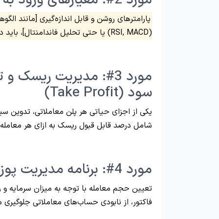
مورد 2#: معیارهای ورود به معامله (Entry Criteria)
(RSI, MACD) یا حتی تحلیل فاندامنتال]، باید در پلن تریدرها تعریف شده باشند!
سود (Take Profit)
یکی از اجزای حیاتی هر پلن معاملاتی، تدوین س
شامل درصد قابل قبول ریسک به ازای هر معامله
مورد 4#: برنامه مدیریت پوزیشن (Position Sizing)
تعیین حجم معامله با توجه به میزان سرمایه و 
فاکتور، از نابودی حساب‌های معاملاتی جلوگیری م