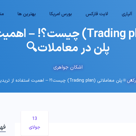
آلپاری
لایت فارکس
بورس امریکا
بهترین ها
متا
🔆پلن معاملاتی (Trading plan) چ
پلن در معاملات🔍
اشکان جواهری
رکس
🔆پلن معاملاتی (Trading plan) چیست؟! – اهمیت استفاده از تریدینگ پلن در معاملات🔍
13
فه
جولای