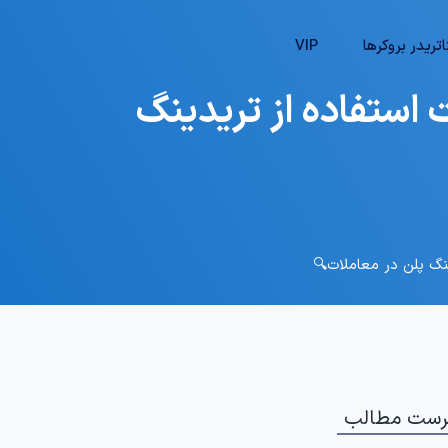
تریدر بروکرها
VIP
یست؟! – اهمیت استفاده از تریدینگ
رست مطالب