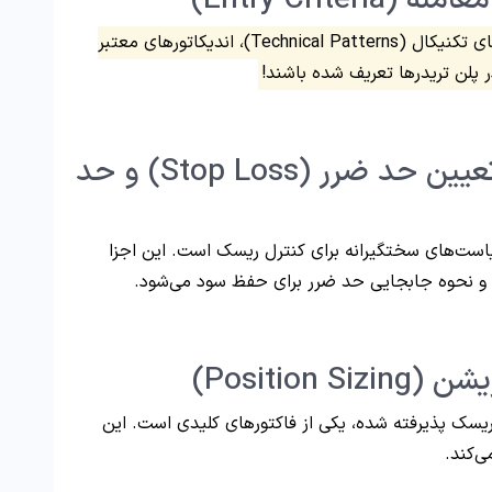
پارامترهای روشن و قابل اندازه‌گیری [مانند الگوهای تکنیکال (Technical Patterns)، اندیکاتورهای معتبر
مورد 3#: مدیریت ریسک و تعیین حد ضرر (Stop Loss) و حد
یاست‌های سختگیرانه برای کنترل ریسک است. این اجزا
 و نحوه جابجایی حد ضرر برای حفظ سود می‌شود.
ریسک پذیرفته شده، یکی از فاکتورهای کلیدی است. این
ی‌کند.