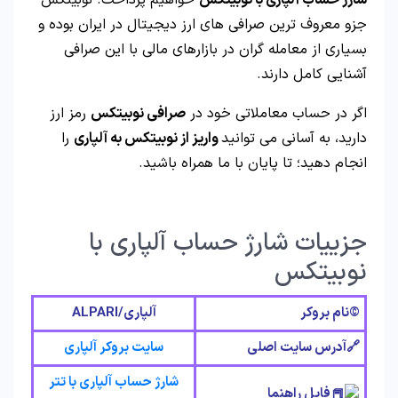
شارژ حساب آلپاری با نوبیتکس
خواهیم پرداخت. نوبیتکس
جزو معروف ترین صرافی های ارز دیجیتال در ایران بوده و
بسیاری از معامله گران در بازارهای مالی با این صرافی
آشنایی کامل دارند.
اگر در حساب معاملاتی خود در
صرافی نوبیتکس
رمز ارز
دارید، به آسانی می توانید
واریز از نوبیتکس به آلپاری
را
انجام دهید؛ تا پایان با ما همراه باشید.
جزییات شارژ حساب آلپاری با
نوبیتکس
©️نام بروکر
آلپاری/
ALPARI
🔗آدرس سایت اصلی
سایت بروکر آلپاری
شارژ حساب آلپاری با تتر
فایل راهنما