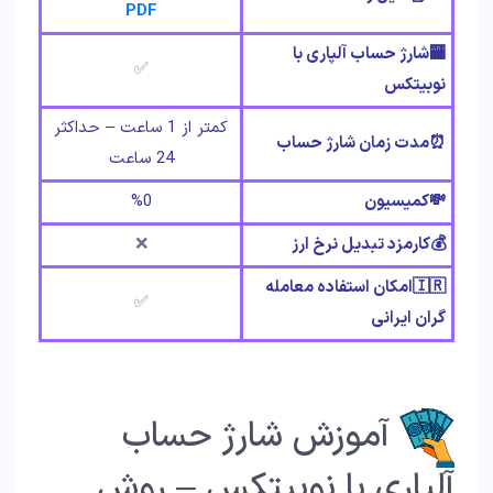
PDF
🏧شارژ حساب آلپاری با
✅
نوبیتکس
کمتر از 1 ساعت – حداکثر
⏰مدت زمان شارژ حساب
24 ساعت
💸کمیسیون
%0
💰کارمزد تبدیل نرخ ارز
❌
🇮🇷امکان استفاده معامله
✅
گران ایرانی
آموزش شارژ حساب
آلپاری با نوبیتکس – روش