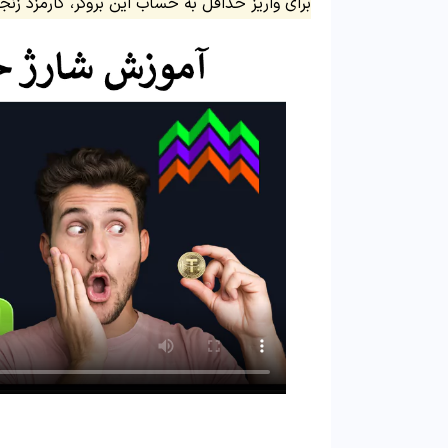
برای واریز حداقل به حساب این بروکر، کارمزد زنجی