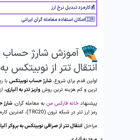
💰کارمزد تبدیل نرخ ارز
🇮🇷امکان استفاده معامله گران ایرانی
آموزش شارژ حساب آل
انتقال تتر از نوبیتکس به 
اولین قدم برای شروع،
شارژ حساب نوبیتکس
با ری
ترین و کم هزینه ترین روش
واریز تتر به آلپاری،
از
پیشنهاد
خانه فارکس من
به معامله گران،
شارژ ح
رمز ارز تتر در شبکه ترون (TRC20)، کمترین کارمزد را در میان سایر روش های انتقالی دارد.
مراحل
انتقال تتر از صرافی نوبیتکس به بروکر آلپا
ورود به آلپاری