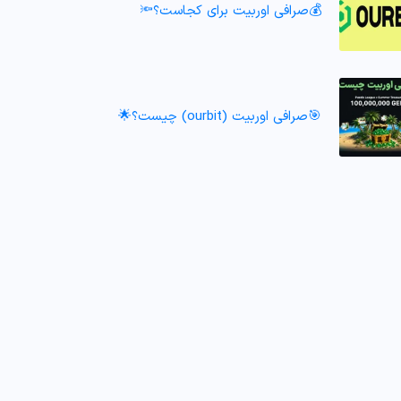
💰صرافی اوربیت برای کجاست؟🔦
🎯صرافی اوربیت (ourbit) چیست؟🌟