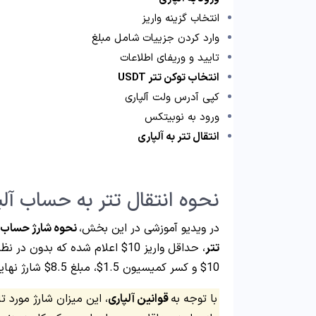
انتخاب گزینه واریز
وارد کردن جزییات شامل مبلغ
تایید و وریفای اطلاعات
انتخاب توکن تتر USDT
کپی آدرس ولت آلپاری
ورود به نوبیتکس
انتقال تتر به آلپاری
نحوه انتقال تتر به حساب آلپ
در ویدیو آموزشی در این بخش،
نحوه شارژ حساب آل
تتر
، حداقل واریز 10$ اعلام شده که ب
10$ و کسر کمیسیون 1.5$، مبلغ 8.5$ شارژ نهایی حساب است.
با توجه به
قوانین آلپاری
، این میزان شارژ مورد ت