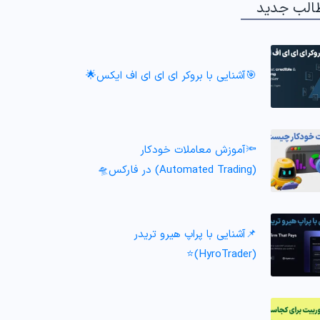
الب جدید
🎯آشنایی با بروکر ای ای ای اف ایکس🌟
🔦آموزش معاملات خودکار
(Automated Trading) در فارکس🛸
📌آشنایی با پراپ هیرو تریدر
(HyroTrader)⭐️