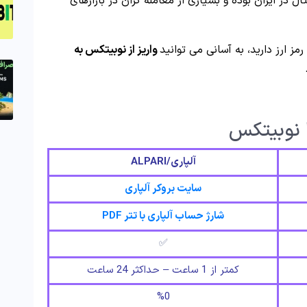
در ایران بوده و بسیاری از معامله گران در بازارهای
رمز ارز دارید، به آسانی می توانید
واریز از نوبیتکس به
ا نوبیتکس
آلپاری/
ALPARI
سایت بروکر آلپاری
شارژ حساب آلپاری با تتر PDF
✅
کمتر از 1 ساعت – حداکثر 24 ساعت
%0