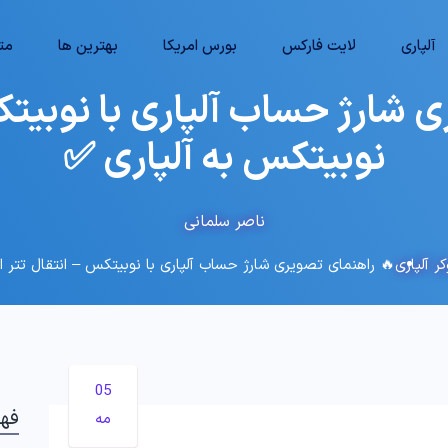
آلپاری
لایت فارکس
بورس امریکا
بهترین ها
متا
 شارژ حساب آلپاری با نوبیتکس
نوبیتکس به آلپاری ✅
ناصر سلمانی
ر آلپاری
🔥 راهنمای تصویری شارژ حساب آلپاری با نوبیتکس – انتقال تتر ا
05
فه
مه