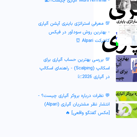
- MultiTerminal آلپاری چیست؟!💻
💯 معرفی استراتژی باینری آپشن آلپاری
- بهترین روش سودآور در فیکس
کانترکت Alpari ⏰
💯 بررسی بهترین حساب آلپاری برای
اسکالپ (Scalping) - راهنمای اسکالپ
در آلپاری 2026💹
💬 نظرات درباره بروکر آلپاری چیست؟ -
انتشار نظر مشتریان آلپاری (Alpari)
[عکس گفتگو واقعی] 🔥