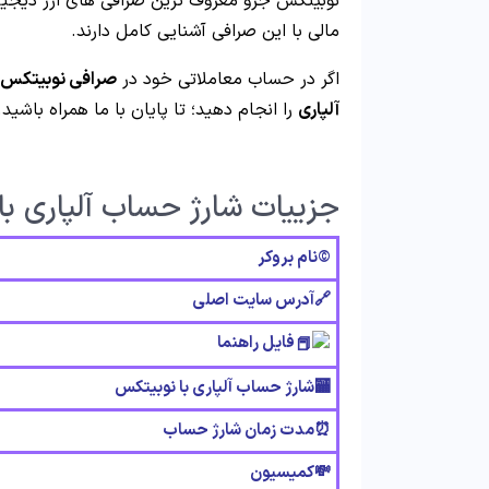
نوبیتکس جزو معروف ترین صرافی های ارز دیجیتال 
مالی با این صرافی آشنایی کامل دارند.
اگر در حساب معاملاتی خود در
صرافی نوبیتکس
آلپاری
را انجام دهید؛ تا پایان با ما همراه باشید.
جزییات شارژ حساب آلپاری ب
©️نام بروکر
🔗آدرس سایت اصلی
فایل راهنما
🏧شارژ حساب آلپاری با نوبیتکس
⏰مدت زمان شارژ حساب
💸کمیسیون