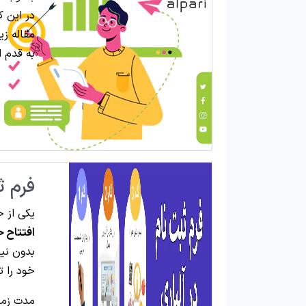
در این ک
مقاله ز
به قدم ا
فرم ث
یکی از 
افتتاح ح
بدون نیا
خود را ت
مدت زما