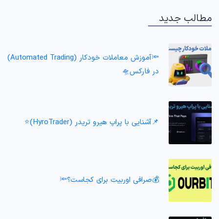
مطالب جدید
🔦آموزش معاملات خودکار (Automated Trading)
در فارکس🛸
📌آشنایی با پراپ هیرو تریدر (HyroTrader)⭐️
💰صرافی اوربیت برای کجاست؟🔦