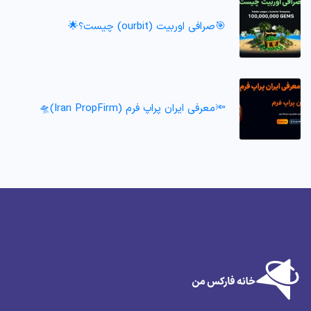
🎯صرافی اوربیت (ourbit) چیست؟🌟
🔦معرفی ایران پراپ فرم (Iran PropFirm)🛸