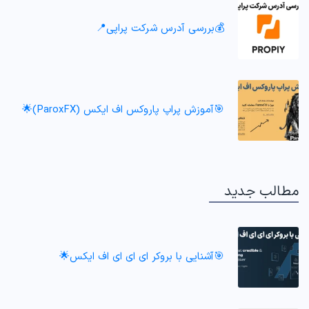
💰بررسی آدرس شرکت پراپی📍
🎯آموزش پراپ پاروکس اف ایکس (ParoxFX)🌟
مطالب جدید
🎯آشنایی با بروکر ای ای ای اف ایکس🌟