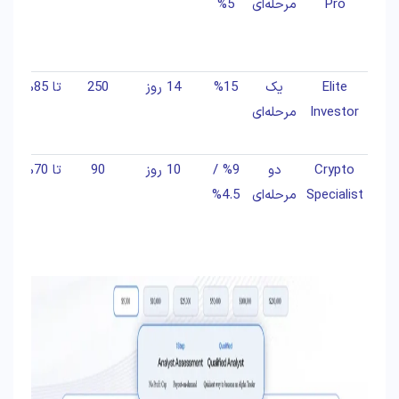
Pro
مرحله‌ای
%5
نی
Elite
یک
%15
14 روز
250
تا 85%
سر
Investor
مرحله‌ای
با
Crypto
دو
%9 /
10 روز
90
تا 70%
ت
Specialist
مرحله‌ای
%4.5