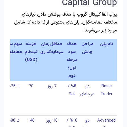
Capital Group
پراپ الفا کپیتال
گروپ
با هدف پوشش دادن نیازهای
مختلف معامله‌گران، پلن‌های متنوعی ارائه داده که شامل
موارد زیر می‌شوند.
نام پلن
مراحل
هدف
حداقل زمان
هزینه
سهم سود
و
چالش
سود
سرمایه‌گذاری
ثبت‌نام
معامله‌گر
مرحله
(USD)
اول/
دوم
Basic
دو
%8 /
7 روز
70
تا 75%
Trader
مرحله‌ای
%4
Advanced
دو
%10 /
10 روز
140
تا 80%