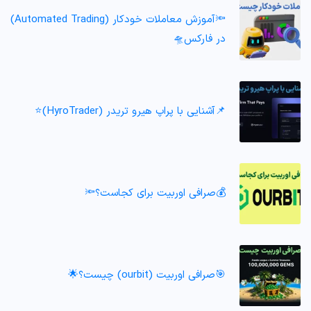
🔦آموزش معاملات خودکار (Automated Trading)
در فارکس🛸
📌آشنایی با پراپ هیرو تریدر (HyroTrader)⭐️
💰صرافی اوربیت برای کجاست؟🔦
🎯صرافی اوربیت (ourbit) چیست؟🌟