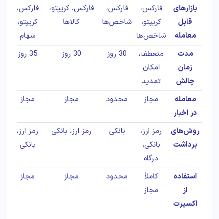
بازارهای
فارکس،
فارکس،
فارکس، کریپتو،
فارکس،
قابل
کریپتو،
شاخص‌ها
کالاها
کریپتو،
معامله
شاخص‌ها
سهام
مدت
منعطف،
30 روز
30 روز
35 روز
زمان
امکان
چالش
تمدید
معامله
مجاز
محدود
مجاز
مجاز
در اخبار
روش‌های
رمز ارز،
بانکی
رمز ارز، بانکی
رمز ارز،
برداشت
بانکی،
بانکی
درگاه
استفاده
کاملاً
محدود
مجاز
مجاز
از
مجاز
اکسپرت