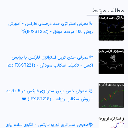
مطالب مرتبط
🎯معرفی استراتژی صد درصدی فارکس - آموزش
روش 100 درصد موفق - (IFX-ST252)🥇
💸معرفی خفن ترین استراتژی فارکس با پرایس
اکشن - تکنیک اسکالپ سودآور - (IFX-ST221)📈
🥇 معرفی خفن ترین استراتژی فارکس در 5 دقیقه
- روش اسکالپ روزانه - (IFX-ST218) 👑
📚معرفی استراتژی توربو فارکس - الگوی ساده برای