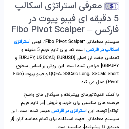
معرفی استراتژی اسکالپ
5 دقیقه ای فیبو پیوت در
فارکس – Fibo Pivot Scalper
سیستم معاملاتی “Fibo Pivot Scalper”، نوعی
استراتژی
اسکالپ در فارکس
است که، برای تایم فریم 5 دقیقه و
تعدادی جفت ارز اصلی [EURJPY, USDCAD, EURUSD و
GBPJPY] طراحی شده است. این روش بر اساس سطوح
QQEA، SSCalc Long، SSCalc Short و فیبو پیوت (Fibo
Pivot) عمل می کند.
با کمک اندیکاتورهای پیشرفته و سیگنال های واضح،
فرصت های مناسبی برای خرید و فروش [در تایم فریم
کوتاه] توسط این
استراتژی در فارکس
میسر شده است. این
سیستم معاملاتی جهت استفاده برای تمام معامله گران [از
مبتدی تا پیشرفته]، مناسب است.