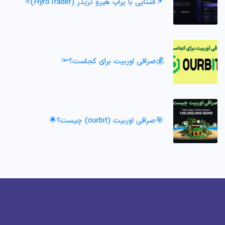
📌آشنایی با پراپ هیرو تریدر (HyroTrader)⭐️
💰صرافی اوربیت برای کجاست؟🔦
🎯صرافی اوربیت (ourbit) چیست؟🌟