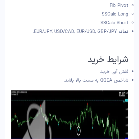
Fib Pivot
SSCalc Long
SSCalc Short
نماد:
EUR/JPY, USD/CAD, EUR/USD, GBP/JPY.
شرایط خرید
فلش آبی خرید
شاخص QQEA به سمت بالا باشد.