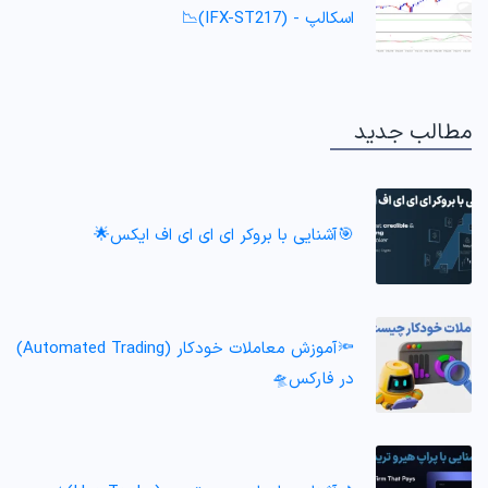
اسکالپ - (IFX-ST217)📉
مطالب جدید
🎯آشنایی با بروکر ای ای ای اف ایکس🌟
🔦آموزش معاملات خودکار (Automated Trading)
در فارکس🛸