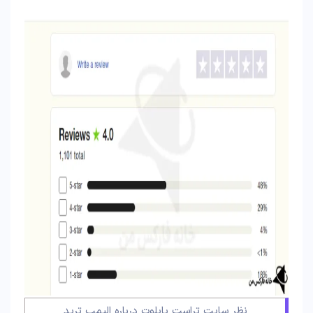
نظر سایت تراست پایلوت درباره الیمپ ترید