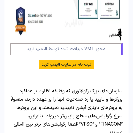
مجوز VMT دریافت شده توسط الیمپ ترید
ثبت نام در سایت الیمپ ترید
سازمان‌های بزرگ رگولاتوری که وظیفه نظارت بر عملکرد
بروکرها و تایید یا رد صلاحیت آنها را بر عهده دارند، معمولاً
به بروکرهای باینری آپشن تاییدیه نمیدهند و این بروکرها
سراغ رگولیشن‌های سطح پایین‌تر میروند. بنابراین،
“FINACOM” و “VFSC” قطعا رگولیشن‌های برتر بین المللی
نیستند.