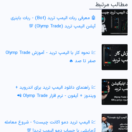
مطالب مرتبط
🤖 معرفی ربات الیمپ ترید (Bot) - ربات باینری
آپشن الیمپ ترید (Olymp Trade) 💯
💹 نحوه کار با الیمپ ترید - آموزش Olymp Trade
صفر تا صد 🔥
💹 راهنمای دانلود الیمپ ترید برای اندروید +
ویندوز + آیفون - نرم افزار Olymp Trade 📲
💹 الیمپ ترید دمو اکانت چیست؟ - شروع معامله
آزمایشی با حساب دمو الیمپ ترید! 💯