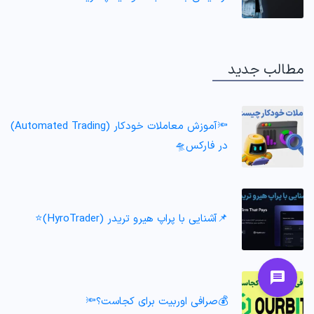
مطالب جدید
🔦آموزش معاملات خودکار (Automated Trading)
در فارکس🛸
📌آشنایی با پراپ هیرو تریدر (HyroTrader)⭐️
💰صرافی اوربیت برای کجاست؟🔦